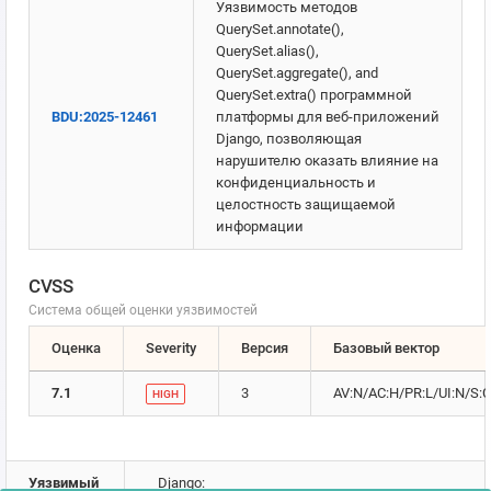
Уязвимость методов
QuerySet.annotate(),
QuerySet.alias(),
QuerySet.aggregate(), and
QuerySet.extra() программной
BDU:2025-12461
платформы для веб-приложений
Django, позволяющая
нарушителю оказать влияние на
конфиденциальность и
целостность защищаемой
информации
CVSS
Система общей оценки уязвимостей
Оценка
Severity
Версия
Базовый вектор
7.1
3
AV:N/AC:H/PR:L/UI:N/S:C
HIGH
Уязвимый
Django: