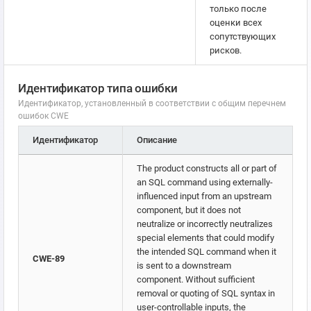
только после
оценки всех
сопутствующих
рисков.
Идентификатор типа ошибки
Идентификатор, установленный в соответствии с общим перечнем
ошибок CWE
Идентификатор
Описание
The product constructs all or part of
an SQL command using externally-
influenced input from an upstream
component, but it does not
neutralize or incorrectly neutralizes
special elements that could modify
the intended SQL command when it
CWE-89
is sent to a downstream
component. Without sufficient
removal or quoting of SQL syntax in
user-controllable inputs, the