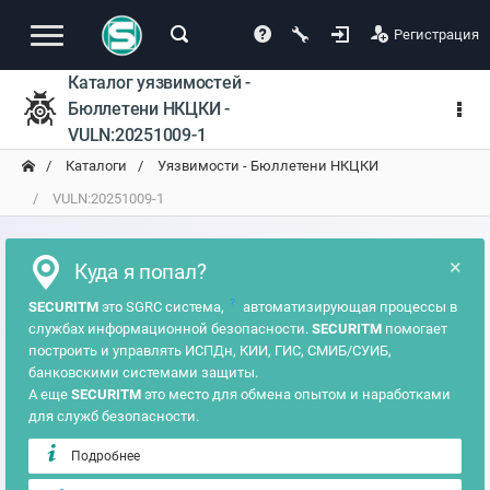
Регистрация
Каталог уязвимостей -
Бюллетени НКЦКИ -
VULN:20251009-1
Каталоги
Уязвимости - Бюллетени НКЦКИ
VULN:20251009-1
×
Куда я попал?
?
SECURITM
это SGRC система,
автоматизирующая процессы в
службах информационной безопасности.
SECURITM
помогает
построить и управлять ИСПДн, КИИ, ГИС, СМИБ/СУИБ,
банковскими системами защиты.
А еще
SECURITM
это место для обмена опытом и наработками
для служб безопасности.
Подробнее