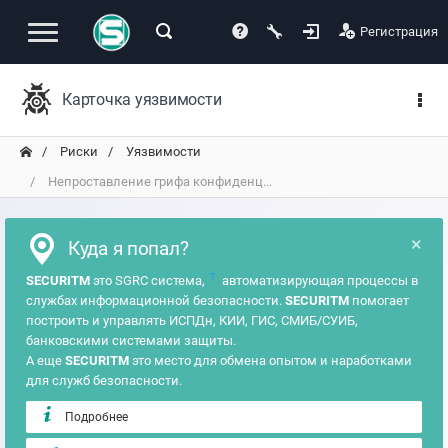
Регистрация
Карточка уязвимости
Риски
Уязвимости
Непроставление грифа конфиденц...
×
Куда я попал?
?
SECURITM
это SGRC система,
автоматизирующая процессы в
службах информационной безопасности.
SECURITM
помогает
построить и управлять ИСПДн, КИИ, ГИС, СМИБ/СУИБ,
банковскими системами защиты.
А еще
SECURITM
это место для обмена опытом и наработками
для служб безопасности.
Подробнее