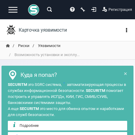
Регистрация
Карточка уязвимости
Риски
Уязвимости
Возможность установки и эксплу...
×
Куда я попал?
?
SECURITM
это SGRC система,
автоматизирующая процессы в
службах информационной безопасности.
SECURITM
помогает
построить и управлять ИСПДн, КИИ, ГИС, СМИБ/СУИБ,
банковскими системами защиты.
А еще
SECURITM
это место для обмена опытом и наработками
для служб безопасности.
Подробнее