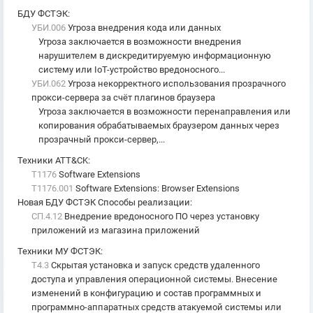
БДУ ФСТЭК
:
УБИ.006
Угроза внедрения кода или данных
Угроза заключается в возможности внедрения
нарушителем в дискредитируемую информационную
систему или IoT-устройство вредоносного...
УБИ.062
Угроза некорректного использования прозрачного
прокси-сервера за счёт плагинов браузера
Угроза заключается в возможности перенаправления или
копирования обрабатываемых браузером данных через
прозрачный прокси-сервер,...
Техники ATT&CK
:
T1176
Software Extensions
T1176.001
Software Extensions: Browser Extensions
Новая БДУ ФСТЭК Способы реализации
:
СП.4.12
Внедрение вредоносного ПО через установку
приложений из магазина приложений
Техники МУ ФСТЭК
:
T4.3
Скрытая установка и запуск средств удаленного
доступа и управления операционной системы. Внесение
изменений в конфигурацию и состав программных и
программно-аппаратных средств атакуемой системы или