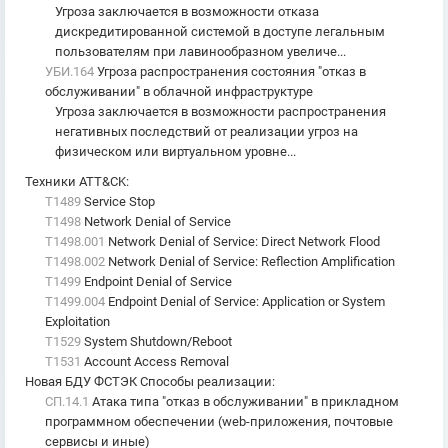
Угроза заключается в возможности отказа
дискредитированной системой в доступе легальным
пользователям при лавинообразном увеличе...
УБИ.164
Угроза распространения состояния "отказ в
обслуживании" в облачной инфраструктуре
Угроза заключается в возможности распространения
негативных последствий от реализации угроз на
физическом или виртуальном уровне...
Техники ATT&CK
:
T1489
Service Stop
T1498
Network Denial of Service
T1498.001
Network Denial of Service: Direct Network Flood
T1498.002
Network Denial of Service: Reflection Amplification
T1499
Endpoint Denial of Service
T1499.004
Endpoint Denial of Service: Application or System
Exploitation
T1529
System Shutdown/Reboot
T1531
Account Access Removal
Новая БДУ ФСТЭК Способы реализации
:
СП.14.1
Атака типа "отказ в обслуживании" в прикладном
программном обеспечении (web-приложения, почтовые
сервисы и иные)