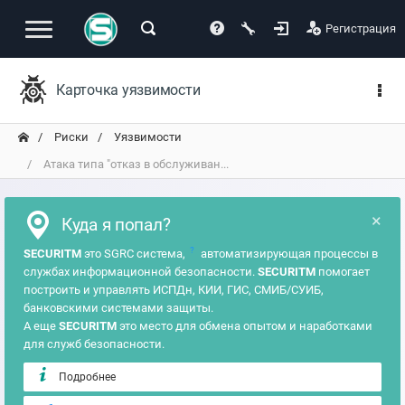
Регистрация
Карточка уязвимости
Риски
Уязвимости
Атака типа "отказ в обслуживан...
×
Куда я попал?
?
SECURITM
это SGRC система,
автоматизирующая процессы в
службах информационной безопасности.
SECURITM
помогает
построить и управлять ИСПДн, КИИ, ГИС, СМИБ/СУИБ,
банковскими системами защиты.
А еще
SECURITM
это место для обмена опытом и наработками
для служб безопасности.
Подробнее