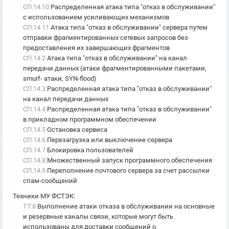
СП.14.10
Распределенная атака типа "отказ в обслуживании"
с использованием усиливающих механизмов
СП.14.11
Атака типа "отказ в обслуживании" сервера путем
отправки фрагментированных сетевых запросов без
предоставления их завершающих фрагментов
СП.14.2
Атака типа "отказ в обслуживании" на канал
передачи данных (атаки фрагментированными пакетами,
smurf- атаки, SYN-flood)
СП.14.3
Распределенная атака типа "отказ в обслуживании"
на канал передачи данных
СП.14.4
Распределенная атака типа "отказ в обслуживании"
в прикладном программном обеспечении
СП.14.5
Остановка сервиса
СП.14.6
Перезагрузка или выключение сервера
СП.14.7
Блокировка пользователей
СП.14.8
Множественный запуск программного обеспечения
СП.14.9
Переполнение почтового сервера за счет рассылки
спам-сообщений
Техники МУ ФСТЭК
:
T7.8
Выполнение атаки отказа в обслуживании на основные
и резервные каналы связи, которые могут быть
использованы для доставки сообщений о