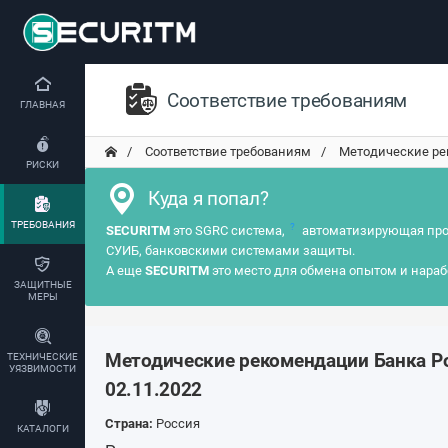
Соответствие требованиям
ГЛАВНАЯ
Соответствие требованиям
Методические рек
РИСКИ
Куда я попал?
ТРЕБОВАНИЯ
?
SECURITM
это SGRC система,
автоматизирующая про
СУИБ, банковскими системами защиты.
А еще
SECURITM
это место для обмена опытом и нараб
ЗАЩИТНЫЕ
МЕРЫ
Методические рекомендации Банка Р
ТЕХНИЧЕСКИЕ
УЯЗВИМОСТИ
02.11.2022
Страна:
Россия
КАТАЛОГИ