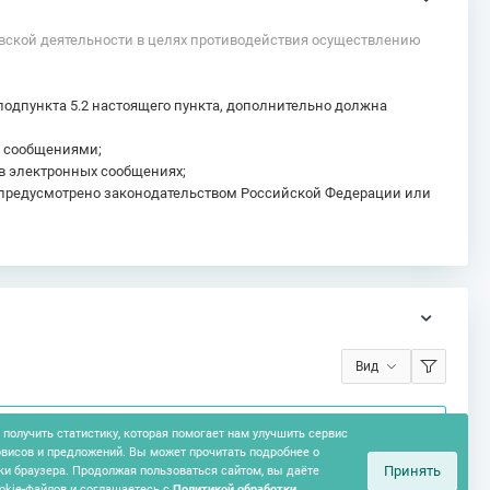
вской деятельности в целях противодействия осуществлению
одпункта 5.2 настоящего пункта, дополнительно должна
и сообщениями;
 в электронных сообщениях;
е предусмотрено законодательством Российской Федерации или
Вид
получить статистику, которая помогает нам улучшить сервис
рвисов и предложений. Вы может прочитать подробнее о
Принять
ки браузера. Продолжая пользоваться сайтом, вы даёте
okie-файлов и соглашаетесь с
Политикой обработки