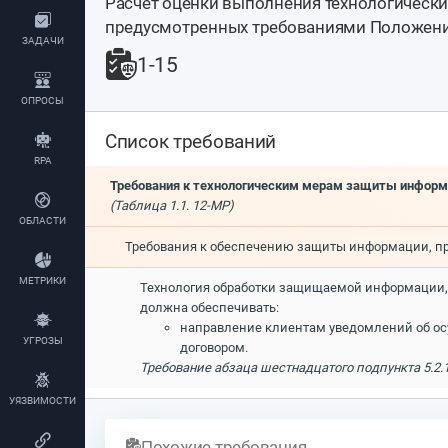
Расчет оценки выполнения технологическ
предусмотренных требованиями Положени
ЗАДАЧИ
1-15
ОПРОСЫ
Список требований
RPA
Требования к технологическим мерам защиты инфор
(Таблица 1.1. 12-МР)
ОБЛАСТИ
Требования к обеспечению защиты информации, пр
МЕТРИКИ
Технология обработки защищаемой информации, 
должна обеспечивать:
направление клиентам уведомлений об ос
УГРОЗЫ
договором.
Требование абзаца шестнадцатого подпункта 5.2.1
УЯЗВИМОСТИ
Похожие требования