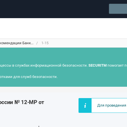
омендации Банк...
1-15
цессы в службах информационной безопасности.
SECURITM
помогает п
отками для служб безопасности.
оссии № 12-МР от
Для проведения 