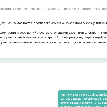
Требования к обеспечению защиты информации при осуществлении банко
:
применяемая на технологическом участке, указанном в абзаце пятом п
ых электронных сообщений с соответствующими входными электронным
атов осуществления банковских операций с информацией, содержащейся
уществлении банковских операций в случае, когда такое уведомлени
Мы используем cookie-файлы, чтобы 
для вас с целью персонализации се
cookie-файлах
или изменить настрой
согласие на использование ваших co