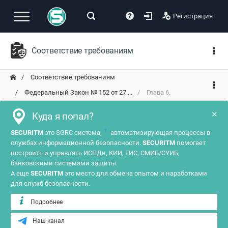
Регистрация
Соответствие требованиям
Соответствие требованиям
Федеральный Закон № 152 от 27....
Глава 6.
×
Куда я попал?
?
SECURITM
это SGRC система,
автоматизирующая процессы в
службах информационной безопасности.
SECURITM
помогает
построить и управлять ИСПДн, КИИ, ГИС, СМИБ/СУИБ,
банковскими системами защиты.
А еще
SECURITM
это место для обмена опытом и наработками
для служб безопасности.
Подробнее
Наш канал