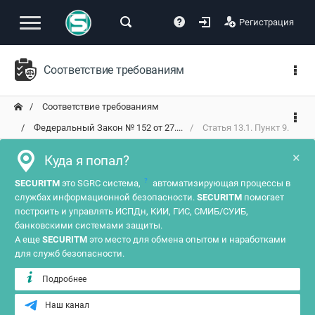
Регистрация
Соответствие требованиям
Соответствие требованиям
Федеральный Закон № 152 от 27....
Статья 13.1. Пункт 9.
×
Куда я попал?
?
SECURITM
это SGRC система,
автоматизирующая процессы в
службах информационной безопасности.
SECURITM
помогает
построить и управлять ИСПДн, КИИ, ГИС, СМИБ/СУИБ,
банковскими системами защиты.
А еще
SECURITM
это место для обмена опытом и наработками
для служб безопасности.
Подробнее
Наш канал