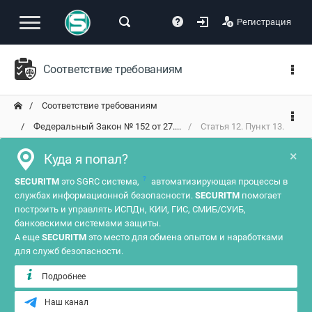
Регистрация
Соответствие требованиям
Соответствие требованиям
Федеральный Закон № 152 от 27....
Статья 12. Пункт 13.
×
Куда я попал?
?
SECURITM
это SGRC система,
автоматизирующая процессы в
службах информационной безопасности.
SECURITM
помогает
построить и управлять ИСПДн, КИИ, ГИС, СМИБ/СУИБ,
банковскими системами защиты.
А еще
SECURITM
это место для обмена опытом и наработками
для служб безопасности.
Подробнее
Наш канал