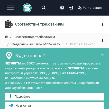
Регистрация
Соответствие требованиям
Соответствие требованиям
Федеральный Закон № 152 от 27....
Статья 6. Пункт 6.
×
Куда я попал?
?
SECURITM
это SGRC система,
автоматизирующая процессы в
службах информационной безопасности.
SECURITM
помогает
построить и управлять ИСПДн, КИИ, ГИС, СМИБ/СУИБ,
банковскими системами защиты.
А еще
SECURITM
это место для обмена опытом и наработками
для служб безопасности.
Подробнее
Наш канал