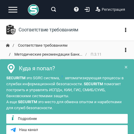
Регистрация
Соответствие требованиям
Соответствие требованиям
Методические рекомендации Банк...
П.3.11
×
Куда я попал?
?
SECURITM
это SGRC система,
автоматизирующая процессы в
службах информационной безопасности.
SECURITM
помогает
построить и управлять ИСПДн, КИИ, ГИС, СМИБ/СУИБ,
банковскими системами защиты.
А еще
SECURITM
это место для обмена опытом и наработками
для служб безопасности.
Подробнее
Наш канал