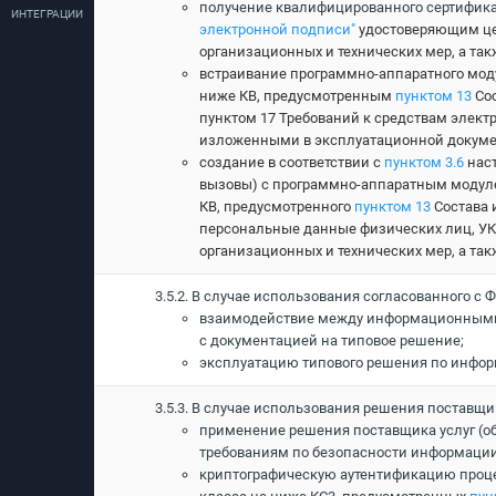
получение квалифицированного сертификат
ИНТЕГРАЦИИ
электронной подписи"
удостоверяющим цен
организационных и технических мер, а так
встраивание программно-аппаратного моду
ниже КВ, предусмотренным
пунктом 13
Со
пунктом 17 Требований к средствам элект
изложенными в эксплуатационной докумен
создание в соответствии с
пунктом 3.6
нас
вызовы) с программно-аппаратным модуле
КВ, предусмотренного
пунктом 13
Состава 
персональные данные физических лиц, УК
организационных и технических мер, а та
3.5.2. В случае использования согласованного 
взаимодействие между информационными 
с документацией на типовое решение;
эксплуатацию типового решения по информ
3.5.3. В случае использования решения поставщи
применение решения поставщика услуг (о
требованиям по безопасности информации
криптографическую аутентификацию проце