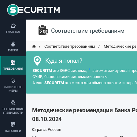
Соответствие требованиям
ГЛАВНАЯ
Соответствие требованиям
Методические рек
РИСКИ
Куда я попал?
ТРЕБОВАНИЯ
?
SECURITM
это SGRC система,
автоматизирующая про
СУИБ, банковскими системами защиты.
А еще
SECURITM
это место для обмена опытом и нараб
ЗАЩИТНЫЕ
МЕРЫ
Методические рекомендации Банка Р
ТЕХНИЧЕСКИЕ
УЯЗВИМОСТИ
08.10.2024
Страна:
Россия
КАТАЛОГИ