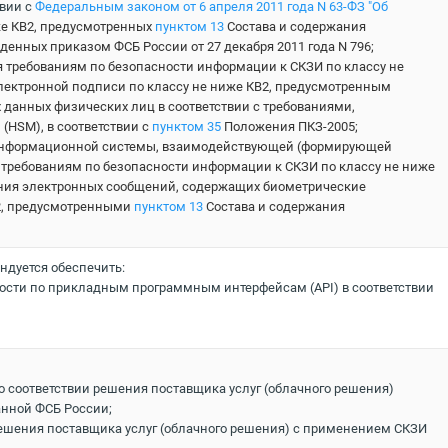
твии с
Федеральным законом от 6 апреля 2011 года N 63-ФЗ "Об
же КВ2, предусмотренных
пунктом 13
Состава и содержания
денных приказом ФСБ России от 27 декабря 2011 года N 796;
 требованиям по безопасности информации к СКЗИ по классу не
электронной подписи по классу не ниже КВ2, предусмотренным
 данных физических лиц в соответствии с требованиями,
HSM), в соответствии с
пунктом 35
Положения ПКЗ-2005;
 информационной системы, взаимодействующей (формирующей
требованиям по безопасности информации к СКЗИ по классу не ниже
сания электронных сообщений, содержащих биометрические
В2, предусмотренными
пунктом 13
Состава и содержания
ндуется обеспечить:
ти по прикладным программным интерфейсам (API) в соответствии
 соответствии решения поставщика услуг (облачного решения)
нной ФСБ России;
ешения поставщика услуг (облачного решения) с применением СКЗИ