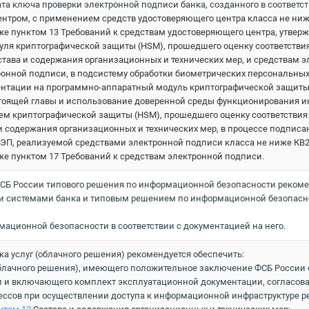
а ключа проверки электронной подписи банка, созданного в соответс
тром, с применением средств удостоверяющего центра класса не ни
же пунктом 13 Требований к средствам удостоверяющего центра, утверж
ля криптографической защиты (HSM), прошедшего оценку соответствия
става и содержания организационных и технических мер, и средствам 
ронной подписи, в подсистему обработки биометрических персональных
тации на программно-аппаратный модуль криптографической защиты (
тоящей главы и использование доверенной среды функционирования
м криптографической защиты (HSM), прошедшего оценку соответствия 
и содержания организационных и технических мер, в процессе подпи
ЭП, реализуемой средствами электронной подписи класса не ниже К
кже пунктом 17 Требований к средствам электронной подписи.
с ФСБ России типового решения по информационной безопасности рекоме
системами банка и типовым решением по информационной безопаснос
ационной безопасности в соответствии с документацией на него.
ка услуг (облачного решения) рекомендуется обеспечить:
блачного решения), имеющего положительное заключение ФСБ России о
 и включающего комплект эксплуатационной документации, согласова
ссов при осуществлении доступа к информационной инфраструктуре р