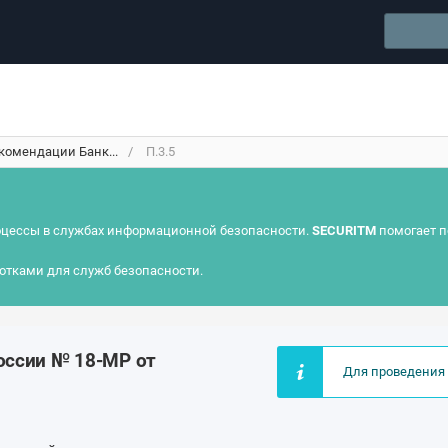
омендации Банк...
П.3.5
цессы в службах информационной безопасности.
SECURITM
помогает п
отками для служб безопасности.
оссии № 18-МР от
Для проведения 