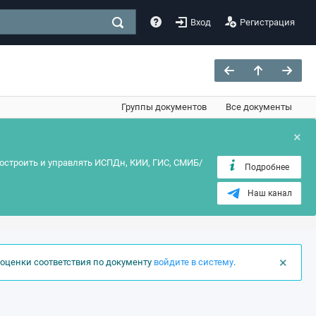
Вход
Регистрация
Группы документов
Все документы
×
остроить и управлять ИСПДн, КИИ, ГИС, СМИБ/
Подробнее
Наш канал
×
оценки соответствия по документу
войдите в систему
.