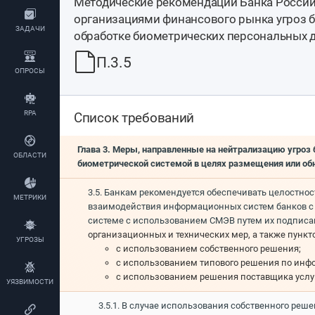
Методические рекомендации Банка России
организациями финансового рынка угроз б
ЗАДАЧИ
обработке биометрических персональных 
П.3.5
ОПРОСЫ
RPA
Список требований
Глава 3. Меры, направленные на нейтрализацию угро
ОБЛАСТИ
биометрической системой в целях размещения или об
3.5. Банкам рекомендуется обеспечивать целостно
МЕТРИКИ
взаимодействия информационных систем банков с 
системе с использованием СМЭВ путем их подпис
организационных и технических мер, а также пунк
УГРОЗЫ
с использованием собственного решения;
с использованием типового решения по инф
с использованием решения поставщика услуг
УЯЗВИМОСТИ
3.5.1. В случае использования собственного реш