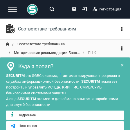
Регистрация
Соответствие требованиям
Соответствие требованиям
Методические рекомендации Банк...
П.1.9
×
Куда я попал?
?
SECURITM
это SGRC система,
автоматизирующая процессы в
службах информационной безопасности.
SECURITM
помогает
построить и управлять ИСПДн, КИИ, ГИС, СМИБ/СУИБ,
банковскими системами защиты.
А еще
SECURITM
это место для обмена опытом и наработками
для служб безопасности.
Подробнее
Наш канал