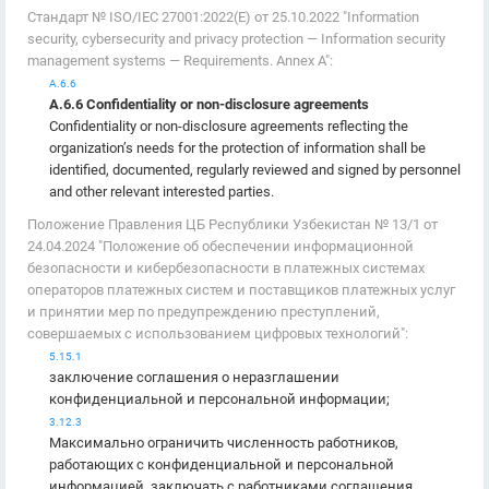
Стандарт № ISO/IEC 27001:2022(E) от 25.10.2022 "Information
security, cybersecurity and privacy protection — Information security
management systems — Requirements. Annex A":
А.6.6
А.6.6 Confidentiality or non-disclosure agreements
Confidentiality or non-disclosure agreements reflecting the
organization’s needs for the protection of information shall be
identified, documented, regularly reviewed and signed by personnel
and other relevant interested parties.
Положение Правления ЦБ Республики Узбекистан № 13/1 от
24.04.2024 "Положение об обеспечении информационной
безопасности и кибербезопасности в платежных системах
операторов платежных систем и поставщиков платежных услуг
и принятии мер по предупреждению преступлений,
совершаемых с использованием цифровых технологий":
5.15.1
заключение соглашения о неразглашении
конфиденциальной и персональной информации;
3.12.3
Максимально ограничить численность работников,
работающих с конфиденциальной и персональной
информацией, заключать с работниками соглашения