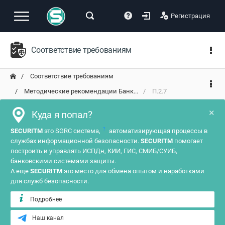
Регистрация
Соответствие требованиям
Соответствие требованиям
Методические рекомендации Банк...
П.2.7
×
Куда я попал?
?
SECURITM
это SGRC система,
автоматизирующая процессы в
службах информационной безопасности.
SECURITM
помогает
построить и управлять ИСПДн, КИИ, ГИС, СМИБ/СУИБ,
банковскими системами защиты.
А еще
SECURITM
это место для обмена опытом и наработками
для служб безопасности.
Подробнее
Наш канал