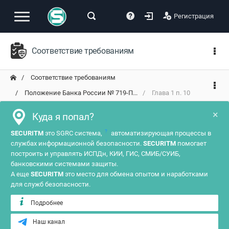
Регистрация
Соответствие требованиям
Соответствие требованиям
Положение Банка России № 719-П...
Глава 1 п. 10
×
Куда я попал?
?
SECURITM
это SGRC система,
автоматизирующая процессы в
службах информационной безопасности.
SECURITM
помогает
построить и управлять ИСПДн, КИИ, ГИС, СМИБ/СУИБ,
банковскими системами защиты.
А еще
SECURITM
это место для обмена опытом и наработками
для служб безопасности.
Подробнее
Наш канал