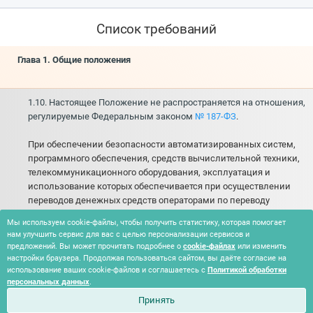
Список требований
Глава 1. Общие положения
1.10. Настоящее Положение не распространяется на отношения,
регулируемые Федеральным законом
№ 187-ФЗ
.
При обеспечении безопасности автоматизированных систем,
программного обеспечения, средств вычислительной техники,
телекоммуникационного оборудования, эксплуатация и
использование которых обеспечивается при осуществлении
переводов денежных средств операторами по переводу
денежных средств, операторами услуг платежной
Мы используем cookie-файлы, чтобы получить статистику, которая помогает
инфраструктуры, являющихся объектами критической
нам улучшить сервис для вас с целью персонализации сервисов и
информационной инфраструктуры Российской Федерации,
предложений. Вы может прочитать подробнее о
cookie-файлах
или изменить
настоящее положение применяется наряду с требованиями
настройки браузера. Продолжая пользоваться сайтом, вы даёте согласие на
Федерального закона
№ 187-ФЗ
.
использование ваших cookie-файлов и соглашаетесь с
Политикой обработки
персональных данных
.
Принять