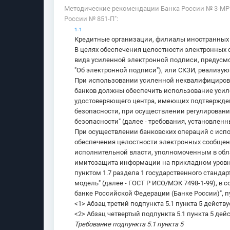
Методические рекомендации Банка России № 3-МР 
России № 851-П":
1-1
Кредитные организации, филиалы иностранных 
В целях обеспечения целостности электронных
вида усиленной электронной подписи, предус
"Об электронной подписи"), или СКЗИ, реализ
При использовании усиленной неквалифицирова
банков должны обеспечить использование усил
удостоверяющего центра, имеющих подтвержден
безопасности, при осуществлении регулирования 
безопасности" (далее - требования, установле
При осуществлении банковских операций с исп
обеспечения целостности электронных сообще
исполнительной власти, уполномоченным в обл
имитозащита информации на прикладном уровне 
пунктом 1.7 раздела 1 государственного станда
модель" (далее - ГОСТ Р ИСО/МЭК 7498-1-99), в 
банке Российской Федерации (Банке России)", пу
<1> Абзац третий подпункта 5.1 пункта 5 действуе
<2> Абзац четвертый подпункта 5.1 пункта 5 дейст
Требование подпункта 5.1 пункта 5