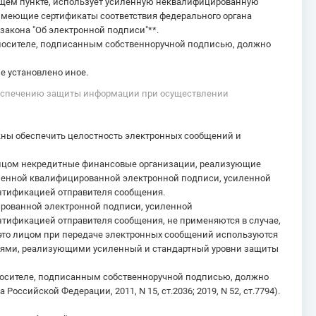
ящем пункте, использует усиленную неквалифицированную
 имеющие сертификаты соответствия федерального органа
 закона "Об электронной подписи"**.
осителе, подписанным собственноручной подписью, должно
е установлено иное.
обеспечению защиты информации при осуществлении
ны обеспечить целостность электронных сообщений и
лицом некредитные финансовые организации, реализующие
ленной квалифицированной электронной подписи, усиленной
тификацией отправителя сообщения.
ированной электронной подписи, усиленной
ификацией отправителя сообщения, не применяются в случае,
это лицом при передаче электронных сообщений используются
ями, реализующими усиленный и стандартный уровни защиты
осителе, подписанным собственноручной подписью, должно
ссийской Федерации, 2011, N 15, ст.2036; 2019, N 52, ст.7794).