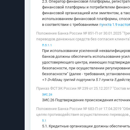
2.3. Оператор финансовой платформы, регистра
финансовой платформы и потребителем финансо
финансовой организацией или эмитентом, а та
использованием финансовой платформы, способ
в соответствии с требованиями
пункта 1.9 наст
Положение Банка России № 851-П от 30.01.2025 "
переводов денежных средств без согласия клиента"
П.5.1.1
При использовании усиленной неквалифицирова
банков должны обеспечить использование усил
удостоверяющего центра, имеющих подтвержден
безопасности, при осуществлении регулирования 
безопасности" (далее - требования, установле
<1-3>Абзац третий подпункта 5.1 пункта 5 действу
Приказ ФСТЭК России № 239 от 25.12.2017 "Состав 
ЗИС.26
ЗИС.26 Подтверждение происхождения источни
Положение Банка России № 683-П от 17.04.2019 "О
целях противодействия осуществлению переводов д
5.1
5.1. Кредитные организации должны обеспечить