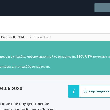
России № 719-П...
Глава 1 п. 8
цессы в службах информационной безопасности.
SECURITM
помогает п
отками для служб безопасности.
04.06.2020
Для проведения 
мации при осуществлении
существления Банком России