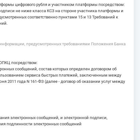
тформы цифрового рубля и участником платформы посредством:
дписи не ниже класса КСЗ на стороне участника платформы и
усмотренных соответственно пунктами 15 и 13 Требований к
ний.
ы информации, предусмотренных требованиями Положения Банка
 ОПКЦ посредством:
ронных сообщений, состав которых определен договором об
спользованием сервиса быстрых платежей, заключенным между
ня 2011 года N 161-ФЗ (далее - договор об оказании услуг между
ания электронных сообщений, и электронной подписи,
ения подлинности электронных сообщений