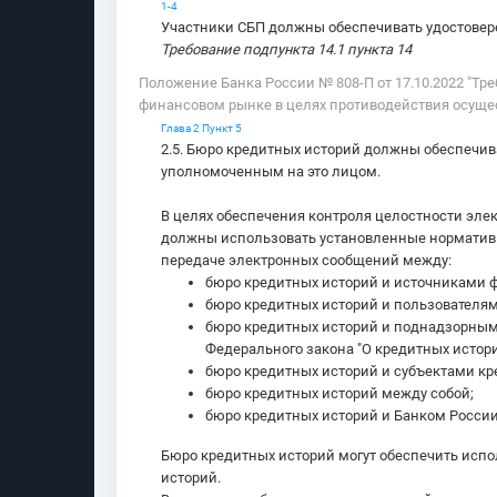
1-4
Участники СБП должны обеспечивать удостовер
Требование подпункта 14.1 пункта 14
Положение Банка России № 808-П от 17.10.2022 "Т
финансовом рынке в целях противодействия осущ
Глава 2 Пункт 5
2.5. Бюро кредитных историй должны обеспечи
уполномоченным на это лицом.
В целях обеспечения контроля целостности эл
должны использовать установленные нормативн
передаче электронных сообщений между:
бюро кредитных историй и источниками 
бюро кредитных историй и пользователям
бюро кредитных историй и поднадзорными
Федерального закона "О кредитных истори
бюро кредитных историй и субъектами кр
бюро кредитных историй между собой;
бюро кредитных историй и Банком России
Бюро кредитных историй могут обеспечить испо
историй.