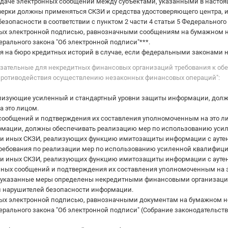
редаче электронных сообщений между субъектами, указанными в насто
оверки должны применяться СКЗИ и средства удостоверяющего центра,
езопасности в соответствии с пунктом 2 части 4 статьи 5 Федерального
ых электронной подписью, равнозначными сообщениям на бумажном н
ерального закона "Об электронной подписи"***.
я на бюро кредитных историй в случае, если федеральными законами н
Обязательные для некредитных финансовых организаций требования к 
 противодействия осуществлению незаконных финансовых операций":
ализующие усиленный и стандартный уровни защиты информации, долж
а это лицом.
 сообщений и подтверждения их составления уполномоченным на это 
рмации, должны обеспечивать реализацию мер по использованию уси
и иных СКЗИ, реализующих функцию имитозащиты информации с аутен
 требования по реализации мер по использованию усиленной квалифиц
и иных СКЗИ, реализующих функцию имитозащиты информации с аутент
онных сообщений и подтверждения их составления уполномоченным на 
 указанные меры определены некредитными финансовыми организаци
 и нарушителей безопасности информации.
ых электронной подписью, равнозначными документам на бумажном н
рального закона "Об электронной подписи" (Собрание законодательства Ро