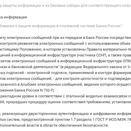
мер защиты информации и их базовые наборы для соответствующего кл
ка информации
ебования к защите информации в платежной системе Банка России":
иту электронных сообщений при их передаче в Банк России посредство
контроля реквизитов электронных сообщений с использованием объек
 настоящему Положению, в котором установлены Правила материально-
щений в информационной инфраструктуре участника ССНП, а также прав
зитов электронных сообщений в информационной инфраструктуре ОПКЦ 
банках и банковской деятельности" (в редакции Федерального закона от 3 
ых подписей - электронной подписи, применяемой в контуре формиров
тов электронных сообщений, - для контроля целостности и подтвержд
казанного в Альбоме электронных сообщений, ведение которого осущест
ложения Банка России N 732-П;
икладном уровне в соответствии с эталонной моделью взаимосвязи от
ЗИ, прошедших процедуру оценки соответствия требованиям, установ
 реализующих двухстороннюю аутентификацию и шифрование информаци
ых систем, предусмотренной пунктом 1.7 раздела 1 ГОСТ Р ИСО/МЭК 74
олнительной власти в области обеспечения безопасности.