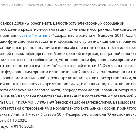
от 06.03.2025 "Расчет оценки выполнения технологических мер защит
банков должны обеспечить целостность электронных сообщений.
 сообщений кредитные организации, филиалы иностранных банков дол
мотренной
частью 1 статьи 5
Федерального закона от 6 апреля 2011 года 
ующих функцию имитозащиты информации с аутентификацией отправите
нной электронной подписи в целях обеспечения целостности электр
енной неквалифицированной электронной подписи, созданной с испол
ие соответствия требованиям, установленным федеральным органом и
в соответствии с пунктом "ш" части первой статьи 13 Федерального зак
нные федеральным органом исполнительной власти, уполномоченным в о
ользованием мобильной версии приложения кредитные организации, я
ний должны обеспечить применение СКЗИ, имеющих подтверждение со
асти обеспечения безопасности, посредством использования которых 
и (или) на уровне представления данных в соответствии с эталонной
рта ГОСТ Р ИСО/МЭК 7498-1-99 "Информационная технология. Взаимосвязь
соответствии с требованиями нормативного акта Банка России, принятог
нкта 7 части 1, части 3 статьи 30.7 Федерального закона "О национальн
т с 01.10.2025.
вует с 01.10.2025.