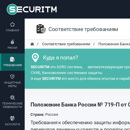
Соответствие требованиям
ГЛАВНАЯ
Соответствие требованиям
Положение Банка 
РИСКИ
Куда я попал?
ТРЕБОВАНИЯ
?
SECURITM
это SGRC система,
автоматизирующая про
СУИБ, банковскими системами защиты.
А еще
SECURITM
это место для обмена опытом и нараб
ЗАЩИТНЫЕ
МЕРЫ
Положение Банка России № 719-П от 
ТЕХНИЧЕСКИЕ
УЯЗВИМОСТИ
Страна:
Россия
Требования к обеспечению защиты инфор
КАТАЛОГИ
переводов денежных средств и порядок о