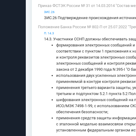
Приказ ФСТЭК России № 31 от 14.03.2014 "Состав 
ЗИС.26
ЗИС.26 Подтверждение происхождения источни
Положение Банка России № 802-П от 25.07.2022 "Тр
П. 14.3
14.3. Участники ССНП должны обеспечивать защ
формирования электронных сообщений и 
соответствии с пунктом 1 приложения к
и контроля реквизитов электронных сооб
электронных сообщений и контроля рекви
закона от 2 декабря 1990 года N 395-I "О 
использования двух усиленных электронн
применяемой в контуре контроля реквизи
применения третьего варианта защиты, у
третьим и подпунктом 5.2.1 пункта 5.2 По
шифрования электронных сообщений на пр
ИСО/МЭК 7498-1-99, с использованием СК
обеспечения безопасности;
применения средств защиты информации,
с эталонной моделью взаимосвязи открыт
установленным федеральным органом исп