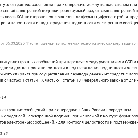
ту электронных сообщений при их передаче между пользователем пла
ванной электронной подписи, реализуемой средствами электронной по
 класса КС1 на стороне пользователя платформы цифрового рубля, пред
нтроля целостности и подтверждения подлинности электронных сообще
от 06.03.2025 "Расчет оценки выполнения технологических мер защит
щиту электронных сообщений при передаче между участниками СБП и
дписи для контроля целостности и подтверждения подлинности элект
тежного клиринга при осуществлении перевода денежных средств с и
 с частью 1 статьи 17, частью 1 статьи 18 Федерального закона от 27 ию
 14
лектронных сообщений при их передаче в Банк России посредством:
ых подписей - электронной подписи, применяемой в контуре формиров
тов электронных сообщений, - для контроля целостности и подтвержд
а 14