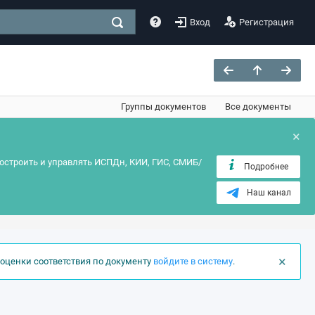
Вход
Регистрация
Группы документов
Все документы
×
остроить и управлять ИСПДн, КИИ, ГИС, СМИБ/
Подробнее
Наш канал
×
оценки соответствия по документу
войдите в систему
.