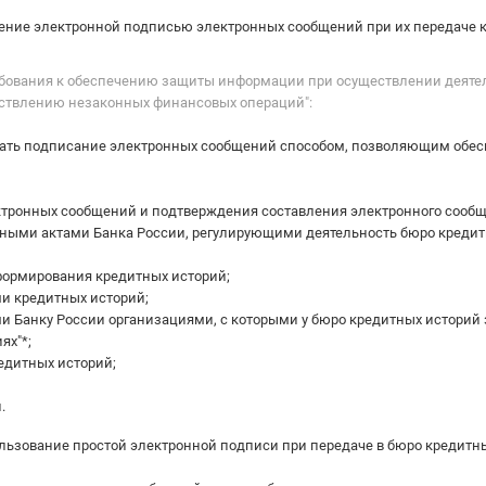
ение электронной подписью электронных сообщений при их передаче 
ребования к обеспечению защиты информации при осуществлении деяте
ествлению незаконных финансовых операций":
вать подписание электронных сообщений способом, позволяющим обесп
ектронных сообщений и подтверждения составления электронного сооб
ыми актами Банка России, регулирующими деятельность бюро кредит
формирования кредитных историй;
и кредитных историй;
 Банку России организациями, с которыми у бюро кредитных историй за
ях"*;
едитных историй;
.
льзование простой электронной подписи при передаче в бюро кредитн