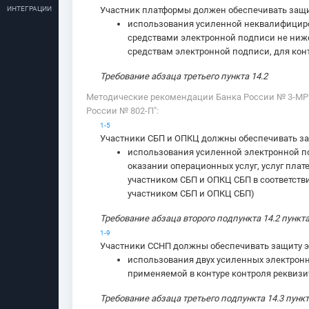
ИНТЕГРАЦИИ
Участник платформы должен обеспечивать защи
использования усиленной неквалифициро
средствами электронной подписи не ниже
средствам электронной подписи, для ко
Требование абзаца третьего пункта 14.2
Методические рекомендации Банка России № 3-МР 
России № 802-П":
1-5
Участники СБП и ОПКЦ должны обеспечивать за
использования усиленной электронной по
оказании операционных услуг, услуг пла
участником СБП и ОПКЦ СБП в соответствии
участником СБП и ОПКЦ СБП)
Требование абзаца второго подпункта 14.2 пункта
1-9
Участники ССНП должны обеспечивать защиту э
использования двух усиленных электронн
применяемой в контуре контроля реквизи
Требование абзаца третьего подпункта 14.3 пункт