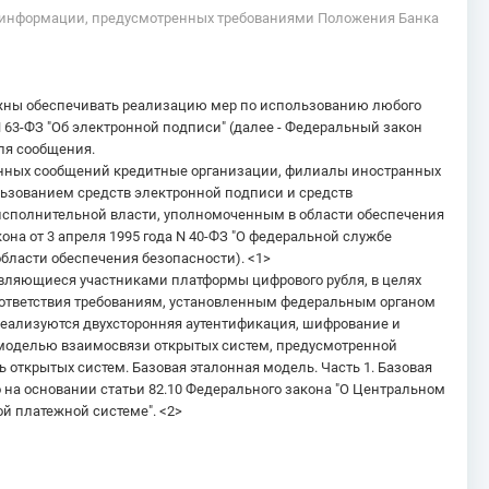
ы информации, предусмотренных требованиями Положения Банка
жны обеспечивать реализацию мер по использованию любого
N 63-ФЗ "Об электронной подписи" (далее - Федеральный закон
ля сообщения.
онных сообщений кредитные организации, филиалы иностранных
ьзованием средств электронной подписи и средств
сполнительной власти, уполномоченным в области обеспечения
она от 3 апреля 1995 года N 40-ФЗ "О федеральной службе
бласти обеспечения безопасности). <1>
вляющиеся участниками платформы цифрового рубля, в целях
ответствия требованиям, установленным федеральным органом
реализуются двухсторонняя аутентификация, шифрование и
 моделью взаимосвязи открытых систем, предусмотренной
 открытых систем. Базовая эталонная модель. Часть 1. Базовая
о на основании статьи 82.10 Федерального закона "О Центральном
ой платежной системе". <2>