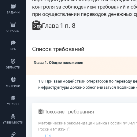
контроля за соблюдением требований к 
ЗАДАЧИ
при осуществлении переводов денежных с
Глава 1 п. 8
ОПРОСЫ
Список требований
RPA
Глава 1. Общие положения
ОБЛАСТИ
1.8. При взаимодействии операторов по переводу д
МЕТРИКИ
инфраструктуры должно обеспечиваться подписан
УГРОЗЫ
Похожие требования
УЯЗВИМОСТИ
Методические рекомендации Банка России № 3-МР 
России № 833-П":
1-14