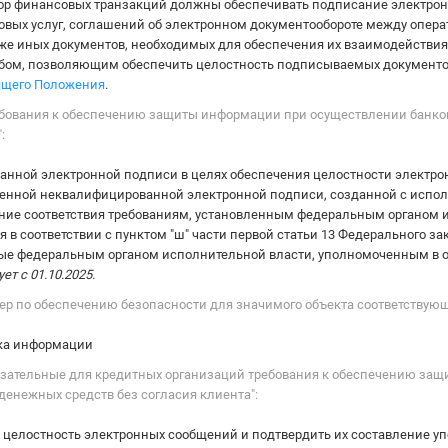
тор финансовых транзакций должны обеспечивать подписание электрон
вых услуг, соглашений об электронном документообороте между опера
кже иных документов, необходимых для обеспечения их взаимодействи
ом, позволяющим обеспечить целостность подписываемых документов
оящего Положения
.
Требования к обеспечению защиты информации при осуществлении банко
:
нной электронной подписи в целях обеспечения целостности электр
енной неквалифицированной электронной подписи, созданной с испол
ие соответствия требованиям, установленным федеральным органом и
в соответствии с пунктом "ш" части первой статьи 13 Федерального зак
нные федеральным органом исполнительной власти, уполномоченным в о
ет с 01.10.2025.
мер по обеспечению безопасности для значимого объекта соответствующ
ка информации
бязательные для кредитных организаций требования к обеспечению за
енежных средств без согласия клиента":
 целостность электронных сообщений и подтвердить их составление у