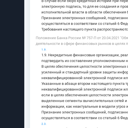
В случае если бюро кредитных историй при пе
электронную подпись, то для ее создания и пр
исполнительной власти в области обеспечения б
Признание электронных сообщений, подписанн
осуществляться в соответствии со статьей 6 Фед
Требования настоящего пункта распространяютс
Положение Банка России № 757-П от 20.04.2021 "
деятельности в сфере финансовых рынков в целях
1.9.
1.9. Некредитные финансовые организации, ре
подтвердить их составление уполномоченным н
В целях обеспечения целостности электронных
усиленный и стандартный уровни защиты инфо
неквалифицированной электронной подписи ил
Указанные в абзаце втором настоящего пункта
неквалифицированной электронной подписи ил
если в целях обеспечения целостности электр
выделенные сегменты вычислительных сетей и
информации, как неактуальные в модели угроз
Признание электронных сообщений, подписанн
осуществляться в соответствии со статьей 6 Феде
2.3.