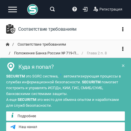
Регистрация
Соответствие требованиям
Соответствие требованиям
Положение Банка России № 719-П...
Глава 2 п. 8
×
Куда я попал?
?
SECURITM
это SGRC система,
автоматизирующая процессы в
службах информационной безопасности.
SECURITM
помогает
построить и управлять ИСПДн, КИИ, ГИС, СМИБ/СУИБ,
банковскими системами защиты.
А еще
SECURITM
это место для обмена опытом и наработками
для служб безопасности.
Подробнее
Наш канал