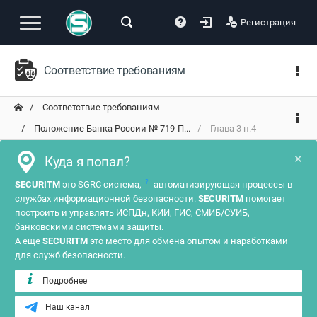
Регистрация
Соответствие требованиям
Соответствие требованиям
Положение Банка России № 719-П...
Глава 3 п.4
×
Куда я попал?
?
SECURITM
это SGRC система,
автоматизирующая процессы в
службах информационной безопасности.
SECURITM
помогает
построить и управлять ИСПДн, КИИ, ГИС, СМИБ/СУИБ,
банковскими системами защиты.
А еще
SECURITM
это место для обмена опытом и наработками
для служб безопасности.
Подробнее
Наш канал