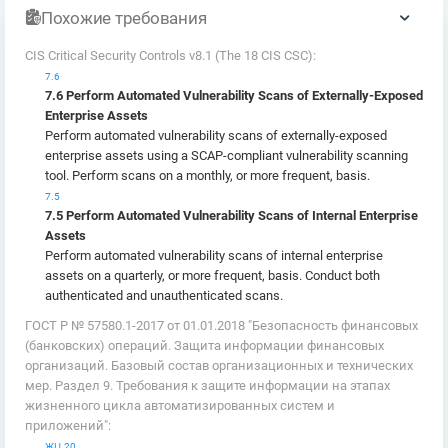
Похожие требования
CIS Critical Security Controls v8.1 (The 18 CIS CSC):
7.6
7.6 Perform Automated Vulnerability Scans of Externally-Exposed
Enterprise Assets
Perform automated vulnerability scans of externally-exposed
enterprise assets using a SCAP-compliant vulnerability scanning
tool. Perform scans on a monthly, or more frequent, basis.
7.5
7.5 Perform Automated Vulnerability Scans of Internal Enterprise
Assets
Perform automated vulnerability scans of internal enterprise
assets on a quarterly, or more frequent, basis. Conduct both
authenticated and unauthenticated scans.
ГОСТ Р № 57580.1-2017 от 01.01.2018 "Безопасность финансовых
(банковских) операций. Защита информации финансовых
организаций. Базовый состав организационных и технических
мер. Раздел 9. Требования к защите информации на этапах
жизненного цикла автоматизированных систем и
приложений":
ЖЦ.20