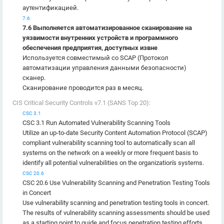
аутентификацией.
7.6
7.6 Выполняется автоматизированное сканирование на
уязвимости внутренних устройств и программного
обеспечения предприятия, доступных извне
Используется совместимый со SCAP (Протокол
автоматизации управления данными безопасности)
сканер.
Сканирование проводится раз в месяц.
CIS Critical Security Controls v7.1 (SANS Top 20):
CSC 3.1
CSC 3.1 Run Automated Vulnerability Scanning Tools
Utilize an up-to-date Security Content Automation Protocol (SCAP)
compliant vulnerability scanning tool to automatically scan all
systems on the network on a weekly or more frequent basis to
identify all potential vulnerabilities on the organization's systems.
CSC 20.6
CSC 20.6 Use Vulnerability Scanning and Penetration Testing Tools
in Concert
Use vulnerability scanning and penetration testing tools in concert.
The results of vulnerability scanning assessments should be used
as a starting point to guide and focus penetration testing efforts.