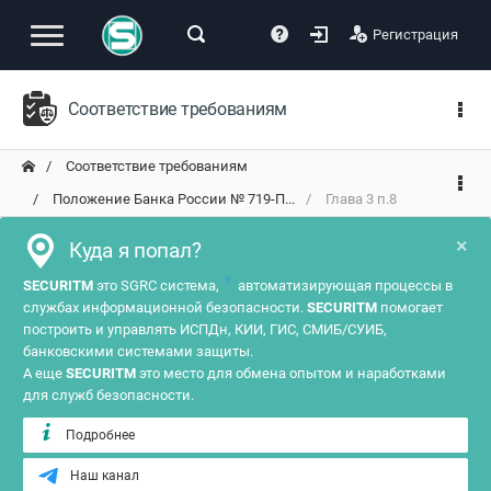
Регистрация
Соответствие требованиям
Соответствие требованиям
Положение Банка России № 719-П...
Глава 3 п.8
×
Куда я попал?
?
SECURITM
это SGRC система,
автоматизирующая процессы в
службах информационной безопасности.
SECURITM
помогает
построить и управлять ИСПДн, КИИ, ГИС, СМИБ/СУИБ,
банковскими системами защиты.
А еще
SECURITM
это место для обмена опытом и наработками
для служб безопасности.
Подробнее
Наш канал