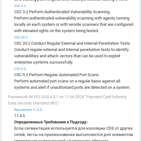
CSC 3.2
CSC 3.2 Perform Authenticated Vulnerability Scanning
Perform authenticated vulnerability scanning with agents running
locally on each system or with remote scanners that are configured
with elevated rights on the system being tested.
CSC 20.2
CSC 20.2 Conduct Regular External and Internal Penetration Tests
Conduct regular external and internal penetration tests to identify
vulnerabilities and attack vectors that can be used to exploit
enterprise systems successfully.
CSC 9.3
CSC 9.3 Perform Regular Automated Port Scans
Perform automated port scans on a regular basis against all
systems and alert if unauthorized ports are detected on a system.
Framework № PCI DSS 4.0.1 от 11.06.2024 "Payment Card Industry
Data Security Standard (RU)":
Requirement 11.4.5
11.4.5
Определенные Требования к Подходу:
Если сегментация используется для изоляции CDE от других
сетей, тесты на проникновение выполняются для элементов
управления сегментацией следующим образом: