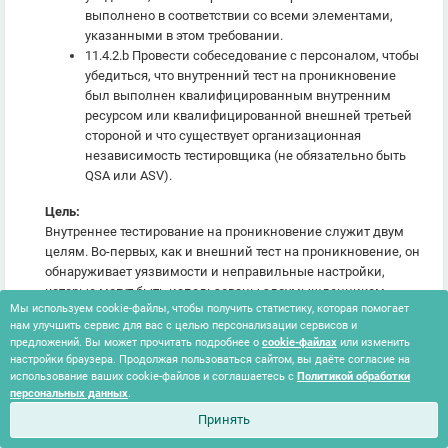
выполнено в соответствии со всеми элементами,
указанными в этом требовании.
11.4.2.b Провести собеседование с персоналом, чтобы
убедиться, что внутренний тест на проникновение
был выполнен квалифицированным внутренним
ресурсом или квалифицированной внешней третьей
стороной и что существует организационная
независимость тестировщика (не обязательно быть
QSA или ASV).
Цель:
Внутреннее тестирование на проникновение служит двум
целям. Во-первых, как и внешний тест на проникновение, он
обнаруживает уязвимости и неправильные настройки,
которые могут быть использованы злоумышленником,
Мы используем cookie-файлы, чтобы получить статистику, которая помогает
которому удалось получить некоторый доступ к внутренней
нам улучшить сервис для вас с целью персонализации сервисов и
сети, независимо от того, является ли это авторизованным
предложений. Вы может прочитать подробнее о
cookie-файлах
или изменить
пользователем, выполняющим несанкционированные
настройки браузера. Продолжая пользоваться сайтом, вы даёте согласие на
действия, или внешним злоумышленником, которому
использование ваших cookie-файлов и соглашаетесь с
Политикой обработки
удалось проникнуть в объектпериметр.
персональных данных
.
Во-вторых, внутреннее тестирование на проникновение
Принять
также помогает организациям обнаружить, где их процесс