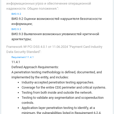
информационных угроз и обеспечение операционной
надежности. Общие положения.":
ВИО.9.2
ВИО.9.2 Оценки возможностей нарушителя безопасности
информации;
ВИО.9.3
ВИО.9.3 Выявления возможных уязвимостей критичной
архитектуры;
Framework № PCI DSS 4.0.1 от 11.06.2024 "Payment Card Industry
Data Security Standard":
Requirement 11.4.1
11.4.1
Defined Approach Requirements:
A penetration testing methodology is defined, documented, and
implemented by the entity, and includes:
Industry-accepted penetration testing approaches.
Coverage for the entire CDE perimeter and critical systems.
Testing from both inside and outside the network.
Testing to validate any segmentation and scopereduction
controls.
Application-layer penetration testing to identify, at a
minimum, the vulnerabilities listed in Requirement 6.2.4.