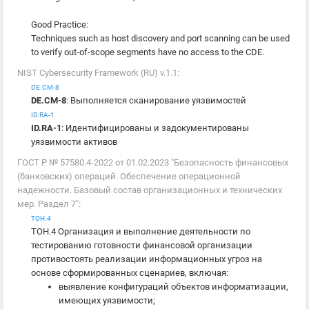
Good Practice:
Techniques such as host discovery and port scanning can be used
to verify out-of-scope segments have no access to the CDE.
NIST Cybersecurity Framework (RU) v.1.1:
DE.CM-8
DE.CM-8
: Выполняется сканирование уязвимостей
ID.RA-1
ID.RA-1
: Идентифицированы и задокументированы
уязвимости активов
ГОСТ Р № 57580.4-2022 от 01.02.2023 "Безопасность финансовых
(банковских) операций. Обеспечение операционной
надежности. Базовый состав организационных и технических
мер. Раздел 7":
ТОН.4
ТОН.4 Организация и выполнение деятельности по
тестированию готовности финансовой организации
противостоять реализации информационных угроз на
основе сформированных сценариев, включая:
выявление конфигураций объектов информатизации,
имеющих уязвимости;