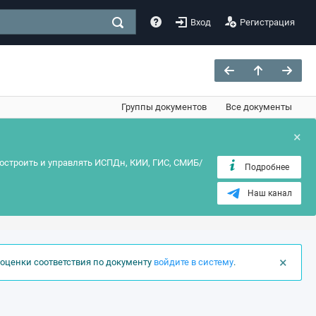
Вход
Регистрация
Группы документов
Все документы
×
остроить и управлять ИСПДн, КИИ, ГИС, СМИБ/
Подробнее
Наш канал
×
оценки соответствия по документу
войдите в систему
.