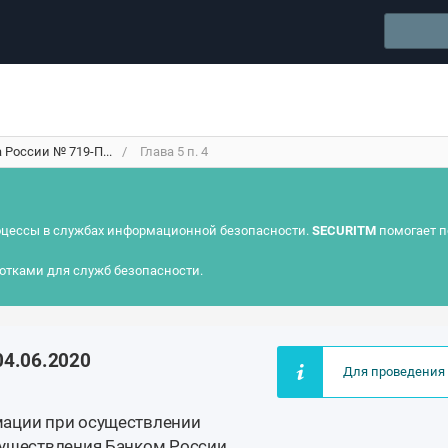
России № 719-П...
Глава 5 п. 4
цессы в службах информационной безопасности.
SECURITM
помогает п
отками для служб безопасности.
04.06.2020
Для проведения 
мации при осуществлении
существления Банком России