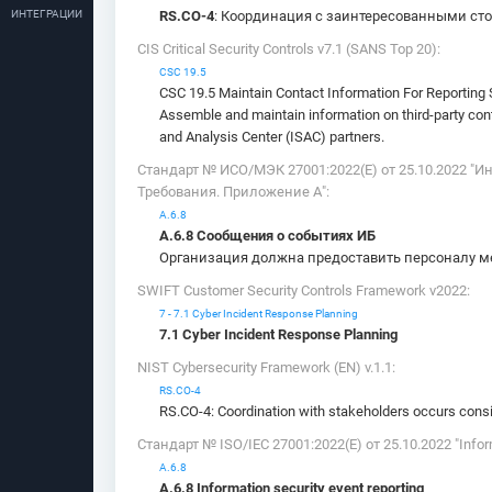
ИНТЕГРАЦИИ
RS.CO-4
: Координация с заинтересованными ст
CIS Critical Security Controls v7.1 (SANS Top 20):
CSC 19.5
CSC 19.5 Maintain Contact Information For Reporting 
Assemble and maintain information on third-party con
and Analysis Center (ISAC) partners.
Стандарт № ИСО/МЭК 27001:2022(E) от 25.10.2022 
Требования. Приложение А":
А.6.8
А.6.8 Сообщения о событиях ИБ
Организация должна предоставить персоналу м
SWIFT Customer Security Controls Framework v2022:
7 - 7.1 Cyber Incident Response Planning
7.1 Cyber Incident Response Planning
NIST Cybersecurity Framework (EN) v.1.1:
RS.CO-4
RS.CO-4: Coordination with stakeholders occurs cons
Стандарт № ISO/IEC 27001:2022(E) от 25.10.2022 "Inform
А.6.8
А.6.8 Information security event reporting