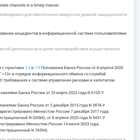
riate channels in a timely manner.
 необходимых для обеспечения каждого из уровней защищенности
кновении инцидентов в информационной системе пользователями
вской деятельности в целях противодействия осуществлению
и с пунктами
7.3
и
7.5
Положения Банка России от 8 апреля 2020
е" <10> и порядок информационного обмена со службой
 "О требованиях к системе управления рисками и капиталом
аниями Банка России от 25 марта 2022 года N 6103-У
аниями Банка России от 3 декабря 2015 года N 3878-У
(зарегистрировано Минюстом России 7 декабря 2017 года,
страционный N 52084), от 8 апреля 2020 года N 5431-У
регистрировано Минюстом России 14 июня 2023 года,
егистрационный N 76594).
щиты информации при осуществлении банковской деятельности в