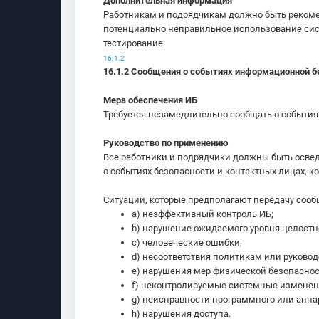
Дополнительная информация
Работникам и подрядчикам должно быть рекомен
потенциально неправильное использование сис
тестирование.
16.1.2
16.1.2 Сообщения о событиях информационной б
Мера обеспечения ИБ
Требуется незамедлительно сообщать о событи
Руководство по применению
Все работники и подрядчики должны быть осве
о событиях безопасности и контактных лицах, к
Ситуации, которые предполагают передачу сооб
a) неэффективный контроль ИБ;
b) нарушение ожидаемого уровня целост
c) человеческие ошибки;
d) несоответствия политикам или руковод
e) нарушения мер физической безопаснос
f) неконтролируемые системные изменен
g) неисправности программного или аппа
h) нарушения доступа.