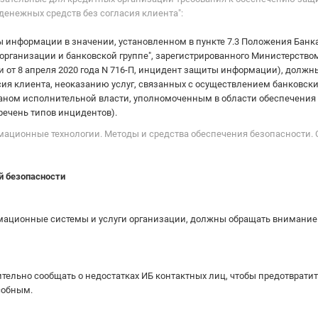
енежных средств без согласия клиента":
информации в значении, установленном в пункте 7.3 Положения Банка Р
рганизации и банковской группе", зарегистрированного Министерство
и от 8 апреля 2020 года N 716-П, инцидент защиты информации), должн
ия клиента, неоказанию услуг, связанных с осуществлением банковски
аном исполнительной власти, уполномоченным в области обеспечения
еречень типов инцидентов).
рмационные технологии. Методы и средства обеспечения безопасности.
й безопасности
мационные системы и услуги организации, должны обращать внимание
тельно сообщать о недостатках ИБ контактных лиц, чтобы предотврат
собным.