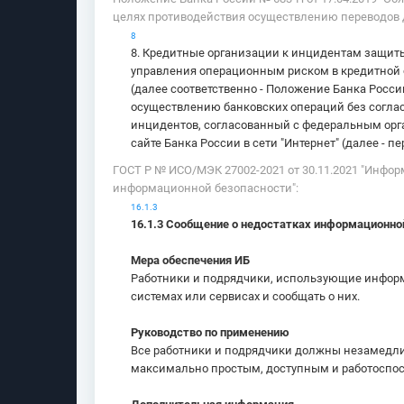
целях противодействия осуществлению переводов д
8
8. Кредитные организации к инцидентам защиты 
управления операционным риском в кредитной о
(далее соответственно - Положение Банка Росси
осуществлению банковских операций без соглас
инцидентов, согласованный с федеральным орг
сайте Банка России в сети "Интернет" (далее - п
ГОСТ Р № ИСО/МЭК 27002-2021 от 30.11.2021 "Инфо
информационной безопасности":
16.1.3
16.1.3 Сообщение о недостатках информационно
Мера обеспечения ИБ
Работники и подрядчики, использующие инфор
системах или сервисах и сообщать о них.
Руководство по применению
Все работники и подрядчики должны незамедли
максимально простым, доступным и работоспо