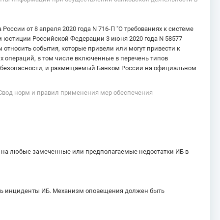
оссии от 8 апреля 2020 года N 716-П "О требованиях к системе
м юстиции Российской Федерации 3 июня 2020 года N 58577
ы относить события, которые привели или могут привести к
х операций, в том числе включенные в перечень типов
 безопасности, и размещаемый Банком России на официальном
 Свод норм и правил применения мер обеспечения
 на любые замеченные или предполагаемые недостатки ИБ в
ить инциденты ИБ. Механизм оповещения должен быть