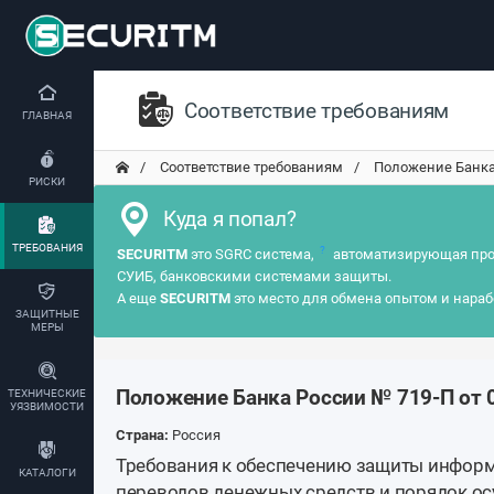
Соответствие требованиям
ГЛАВНАЯ
Соответствие требованиям
Положение Банка 
РИСКИ
Куда я попал?
ТРЕБОВАНИЯ
?
SECURITM
это SGRC система,
автоматизирующая про
СУИБ, банковскими системами защиты.
А еще
SECURITM
это место для обмена опытом и нараб
ЗАЩИТНЫЕ
МЕРЫ
Положение Банка России № 719-П от 
ТЕХНИЧЕСКИЕ
УЯЗВИМОСТИ
Страна:
Россия
Требования к обеспечению защиты инфор
КАТАЛОГИ
переводов денежных средств и порядок о