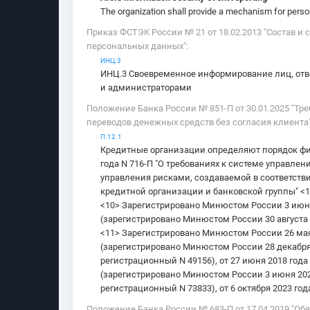
The organization shall provide a mechanism for person
Приказ ФСТЭК России № 21 от 18.02.2013 "Состав 
персональных данных":
ИНЦ.3
ИНЦ.3 Своевременное информирование лиц, отв
и администраторами
Положение Банка России № 851-П от 30.01.2025 "
переводов денежных средств без согласия клиента"
П.12.1
Кредитные организации определяют порядок фи
года N 716-П "О требованиях к системе управле
управления рисками, создаваемой в соответствии
кредитной организации и банковской группы" <1
<10> Зарегистрировано Минюстом России 3 июня 
(зарегистрировано Минюстом России 30 августа 
<11> Зарегистрировано Минюстом России 26 мая 
(зарегистрировано Минюстом России 28 декабря 2
регистрационный N 49156), от 27 июня 2018 года
(зарегистрировано Минюстом России 3 июня 2020
регистрационный N 73833), от 6 октября 2023 го
Положение Банка России № 683-П от 17.04.2019 "О