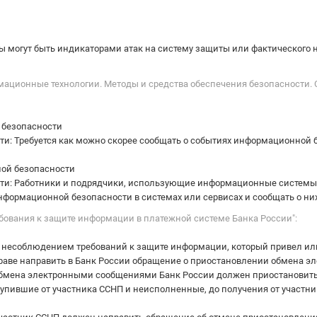
 могут быть индикаторами атак на систему защиты или фактического н
ормационные технологии. Методы и средства обеспечения безопасност
й безопасности
и: Требуется как можно скорее сообщать о событиях информационной
ной безопасности
ти: Работники и подрядчики, использующие информационные системы 
формационной безопасности в системах или сервисах и сообщать о ни
ебования к защите информации в платежной системе Банка России":
 с несоблюдением требований к защите информации, который привел и
праве направить в Банк России обращение о приостановлении обмена 
обмена электронными сообщениями Банк России должен приостановит
тупившие от участника ССНП и неисполненные, до получения от участ