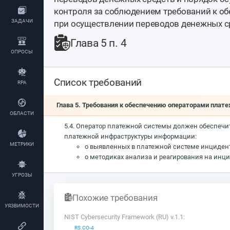
контроля за соблюдением требований к 
ЗАДАЧИ
при осуществлении переводов денежных с
Глава 5 п. 4
ОПРОСЫ
Список требований
RPA
Глава 5. Требования к обеспечению операторами пла
ОБЛАСТИ
5.4. Оператор платежной системы должен обеспечит
платежной инфраструктуры информации:
МЕТРИКИ
о выявленных в платежной системе инциден
о методиках анализа и реагирования на ин
УГРОЗЫ
Похожие требования
УЯЗВИМОСТИ
NIST Cybersecurity Framework (RU) v.1.1:
RS.CO-4