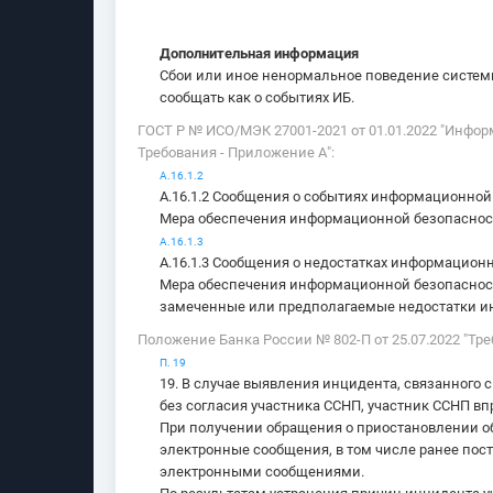
Дополнительная информация
Сбои или иное ненормальное поведение системы
сообщать как о событиях ИБ.
ГОСТ Р № ИСО/МЭК 27001-2021 от 01.01.2022 "Инф
Требования - Приложение А":
A.16.1.2
A.16.1.2 Сообщения о событиях информационно
Мера обеспечения информационной безопасност
A.16.1.3
A.16.1.3 Сообщения о недостатках информацион
Мера обеспечения информационной безопаснос
замеченные или предполагаемые недостатки ин
Положение Банка России № 802-П от 25.07.2022 "Тр
П. 19
19. В случае выявления инцидента, связанного
без согласия участника ССНП, участник ССНП в
При получении обращения о приостановлении 
электронные сообщения, в том числе ранее пос
электронными сообщениями.