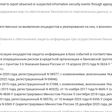
nel to report observed or suspected information security events through approp
и содержание мер по обеспечению безопасности персональных данных,
етственных за выявление инцидентов и реагирование на них, о возни
Требования к обеспечению защиты информации при осуществлении банко
:
ксации инцидентов защиты информации в базе событий в соответстви
ния операционным риском в кредитной организации и банковской групп
 с пунктом 3.6 Указания Банка России от 15 апреля 2015 года N 3624-У
1>.
2020 года, регистрационный N 58577, с изменениями, внесенными Указ
2022 года, регистрационный N 69846).
2015 года, регистрационный N 37388, с изменениями, внесенными Указ
015 года, регистрационный N 40325), от 16 ноября 2017 года N 4606-У 
 N 4838-У (зарегистрировано Минюстом России 5 сентября 2018 года, реги
 года, регистрационный N 58576), от 10 января 2023 года N 6356-У (за
да N 6569-У (зарегистрировано Минюстом России 25 декабря 2023 года, р
бязательные для кредитных организаций требования к обеспечению за