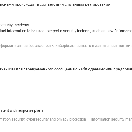
оронами происходит в соответствии с планами реагирования
Security Incidents
tact information to be used to report a security incident, such as Law Enforce
"Информационная безопасность, кибербезопасность и защита частной 
еханизм для своевременного сообщения о наблюдаемых или предпола
istent with response plans
ation security, cybersecurity and privacy protection — Information security 