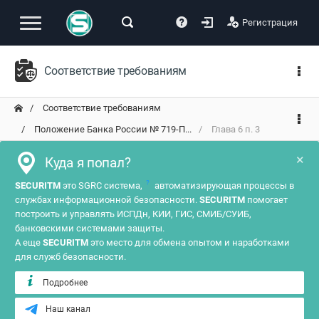
Регистрация
Соответствие требованиям
Соответствие требованиям
Положение Банка России № 719-П...
Глава 6 п. 3
×
Куда я попал?
?
SECURITM
это SGRC система,
автоматизирующая процессы в
службах информационной безопасности.
SECURITM
помогает
построить и управлять ИСПДн, КИИ, ГИС, СМИБ/СУИБ,
банковскими системами защиты.
А еще
SECURITM
это место для обмена опытом и наработками
для служб безопасности.
Подробнее
Наш канал