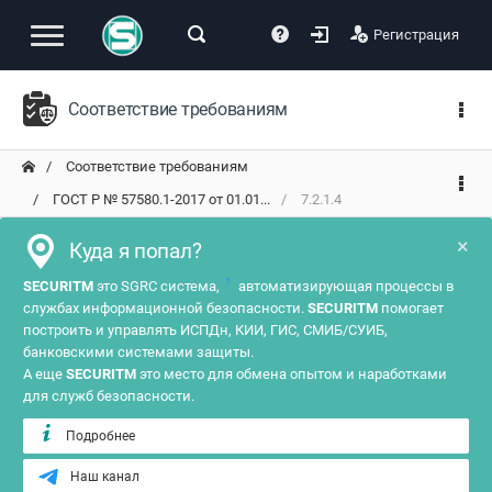
Регистрация
Соответствие требованиям
Соответствие требованиям
ГОСТ Р № 57580.1-2017 от 01.01...
7.2.1.4
×
Куда я попал?
?
SECURITM
это SGRC система,
автоматизирующая процессы в
службах информационной безопасности.
SECURITM
помогает
построить и управлять ИСПДн, КИИ, ГИС, СМИБ/СУИБ,
банковскими системами защиты.
А еще
SECURITM
это место для обмена опытом и наработками
для служб безопасности.
Подробнее
Наш канал