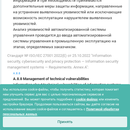
информации и при необходимости принимаются
дополнительные меры защиты информации, направленные
на устранение выявленных уязвимостей или исключающие
возможность эксплуатации нарушителем выявленных
уязвимостей.
Анализ уязвимостей автоматизированной системы
управления проводится до ввода автоматизированной
системы управления в промышленную эксплуатацию на
этапах, определяемых заказчиком.
Стандарт № ISO/IEC 27001:2022(E) от 25.10.2022 "Information
security, cybersecurity and privacy protection — Information security
management systems — Requirements. Annex A":
А.8.8
А.8.8 Management of technical vulnerabilities
Information about technical vulnerabilities of information systems
Мы используем cookie-файлы, чтобы получить статистику, которая помогает
in use shall be obtained, the organization’s exposure to such
нам улучшить сервис для вас с целью персонализации сервисов и
vulnerabilities shall be evaluated and appropriate measures shall
предложений. Вы может прочитать подробнее о
cookie-файлах
или изменить
be taken.
настройки браузера. Продолжая пользоваться сайтом, вы даёте согласие на
использование ваших cookie-файлов и соглашаетесь с
Политикой обработки
Положение Банка России № 716-П от 08.04.2020 "Требования к
персональных данных
.
системе управления операционным риском в кредитной
Принять
организации и банковской группе":
Глава 8. Пункт 8.7