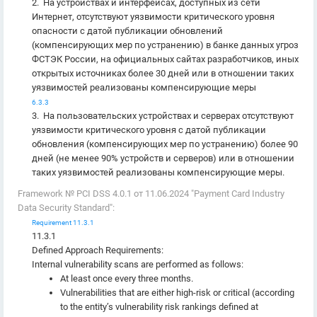
2. На устройствах и интерфейсах, доступных из сети
Интернет, отсутствуют уязвимости критического уровня
опасности с датой публикации обновлений
(компенсирующих мер по устранению) в банке данных угроз
ФСТЭК России, на официальных сайтах разработчиков, иных
открытых источниках более 30 дней или в отношении таких
уязвимостей реализованы компенсирующие меры
6.3.3
3. На пользовательских устройствах и серверах отсутствуют
уязвимости критического уровня с датой публикации
обновления (компенсирующих мер по устранению) более 90
дней (не менее 90% устройств и серверов) или в отношении
таких уязвимостей реализованы компенсирующие меры.
Framework № PCI DSS 4.0.1 от 11.06.2024 "Payment Card Industry
Data Security Standard":
Requirement 11.3.1
11.3.1
Defined Approach Requirements:
Internal vulnerability scans are performed as follows:
At least once every three months.
Vulnerabilities that are either high-risk or critical (according
to the entity’s vulnerability risk rankings defined at