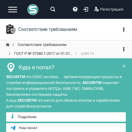
Регистрация
Соответствие требованиям
Соответствие требованиям
ГОСТ Р № 57580.1-2017 от 01.01...
ЦЗИ.15
×
Куда я попал?
?
SECURITM
это SGRC система,
автоматизирующая процессы в
службах информационной безопасности.
SECURITM
помогает
построить и управлять ИСПДн, КИИ, ГИС, СМИБ/СУИБ,
банковскими системами защиты.
А еще
SECURITM
это место для обмена опытом и наработками
для служб безопасности.
Подробнее
Наш канал