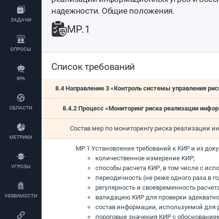
надежности. Общие положения.
ЗАДАЧИ
МР.1
ОПРОСЫ
Список требований
RPA
8.4 Направление 3 «Контроль системы управления ри
8.4.2 Процесс «Мониторинг риска реализации инфо
ОБЛАСТИ
Состав мер по мониторингу риска реализации и
МЕТРИКИ
МР.1 Установление требований к КИР и их до
количественное измерение КИР;
УГРОЗЫ
способы расчета КИР, в том числе с ис
периодичность (не реже одного раза в 
регулярность и своевременность расчета
УЯЗВИМОСТИ
валидацию КИР для проверки адекватнос
состав информации, используемой для р
пороговые значения КИР с обоснованием