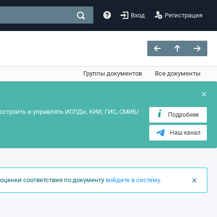
Вход
Регистрация
Группы документов
Все документы
×
остроить и управлять ИСПДн, КИИ, ГИС, СМИБ/
Подробнее
Наш канал
×
оценки соответствия по документу
войдите в систему
.