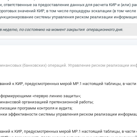
 ответственные за предоставление данных для расчета КИР и (или) ра
ороговых значений КИР, в том числе процедуры эскалации (в том числ
 функционирование системы управления риском реализации информацио
 в неделю, по состоянию на момент закрытия операционного дня.
ть финансовых (банковских) операций. Управление риском реализации 
ваний к КИР, предусмотренных мерой МР.1 настоящей таблицы, в части
, формирующими «первую линию защиты»;
финансовой организацией претензионной работы;
лизации программ контроля и аудита;
енки эффективности системы управления риском реализации информац
ваний к КИР, предусмотренных мерой МР.1 настоящей таблицы, в части