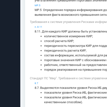
учета влияния превышения пороговых значений
МР.5
МР.5 Определение порядка информирования дол
выявления факта возможного превышения сигна
Требования к системе управления Рисками информ
п. 8.11
8.11. Для каждого КИР должны быть установлен
количественное измерение КИР;
способ расчета КИР;
периодичность пересмотра КИР для подд
периодичность расчета КИР;
состав информации, используемой для ра
пороговые значения КИР с обоснованием 
работник, ответственный за предоставлен
порядок реагирования на превышение пор
Стандарт ПС "Мир". Требования к системе управлен
8.7
8.7. Выделяются показатели уровня Риска ИБ дву
показатели уровня Риска ИБ, фактически
показатели уровня Риска ИБ, фактически
качественным способом).