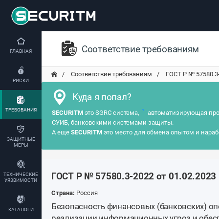
Соответствие требованиям
ГЛАВНАЯ
Соответствие требованиям
ГОСТ Р № 57580.3-2
РИСКИ
Куда я попал?
ТРЕБОВАНИЯ
?
SECURITM
это SGRC система,
автоматизирующая про
СУИБ, банковскими системами защиты.
А еще
SECURITM
это место для обмена опытом и нараб
ЗАЩИТНЫЕ
МЕРЫ
ГОСТ Р № 57580.3-2022 от 01.02.2023
ТЕХНИЧЕСКИЕ
УЯЗВИМОСТИ
Страна:
Россия
Безопасность финансовых (банковских) оп
КАТАЛОГИ
реализации информационных угроз и обес