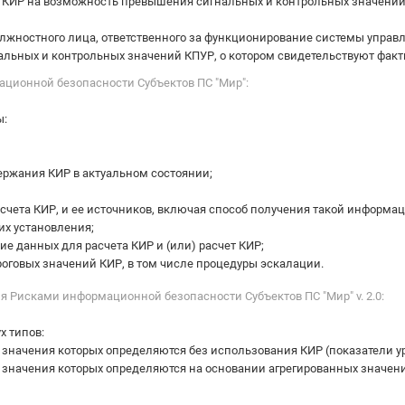
 КИР на возможность превышения сигнальных и контрольных значений
жностного лица, ответственного за функционирование системы управл
льных и контрольных значений КПУР, о котором свидетельствуют факт
ационной безопасности Субъектов ПС "Мир":
ы:
ержания КИР в актуальном состоянии;
счета КИР, и ее источников, включая способ получения такой информа
их установления;
ие данных для расчета КИР и (или) расчет КИР;
оговых значений КИР, в том числе процедуры эскалации.
ия Рисками информационной безопасности Субъектов ПС "Мир" v. 2.0:
х типов:
е значения которых определяются без использования КИР (показатели 
е значения которых определяются на основании агрегированных значен