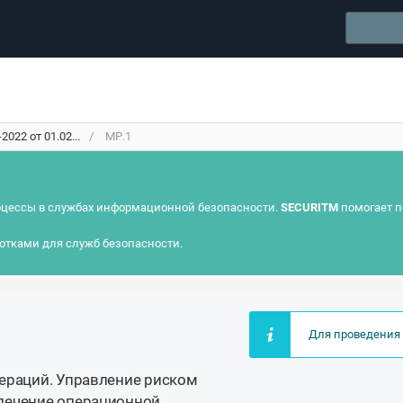
022 от 01.02...
МР.1
цессы в службах информационной безопасности.
SECURITM
помогает п
отками для служб безопасности.
Для проведения 
ераций. Управление риском
печение операционной