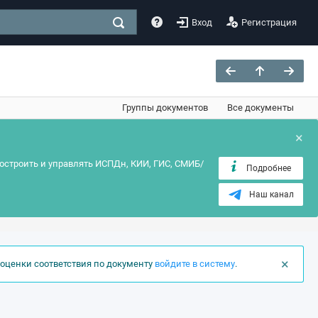
Вход
Регистрация
Группы документов
Все документы
×
остроить и управлять ИСПДн, КИИ, ГИС, СМИБ/
Подробнее
Наш канал
×
оценки соответствия по документу
войдите в систему
.