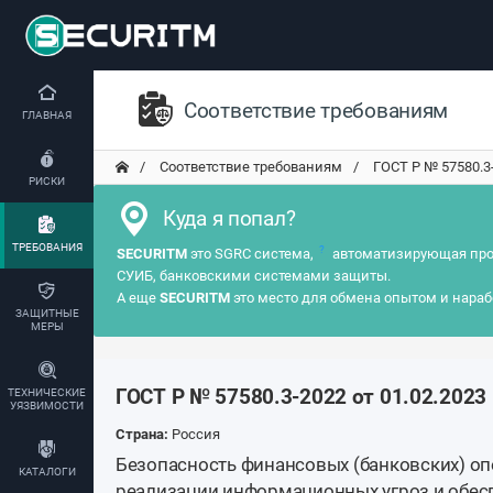
Соответствие требованиям
ГЛАВНАЯ
Соответствие требованиям
ГОСТ Р № 57580.3-2
РИСКИ
Куда я попал?
ТРЕБОВАНИЯ
?
SECURITM
это SGRC система,
автоматизирующая про
СУИБ, банковскими системами защиты.
А еще
SECURITM
это место для обмена опытом и нараб
ЗАЩИТНЫЕ
МЕРЫ
ГОСТ Р № 57580.3-2022 от 01.02.2023
ТЕХНИЧЕСКИЕ
УЯЗВИМОСТИ
Страна:
Россия
Безопасность финансовых (банковских) оп
КАТАЛОГИ
реализации информационных угроз и обес