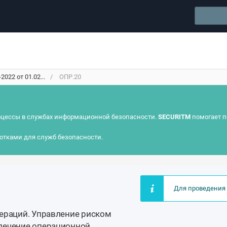
022 от 01.02...
ОПР.20
цессы в службах информационной безопасности.
SECURITM
помогает п
отками для служб безопасности.
Для проведения 
ераций. Управление риском
печение операционной