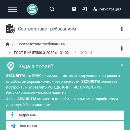
Регистрация
Соответствие требованиям
Соответствие требованиям
ГОСТ Р № 57580.3-2022 от 01.02...
ОСО.14
×
Куда я попал?
?
SECURITM
это SGRC система,
автоматизирующая процессы в
службах информационной безопасности.
SECURITM
помогает
построить и управлять ИСПДн, КИИ, ГИС, СМИБ/СУИБ,
банковскими системами защиты.
А еще
SECURITM
это место для обмена опытом и наработками
для служб безопасности.
Подробнее
Наш канал