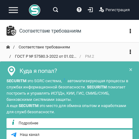
Регистрация
Соответствие требованиям
Соответствие требованиям
ГОСТ Р № 57580.3-2022 от 01.02...
РМ.2
×
Куда я попал?
?
SECURITM
это SGRC система,
автоматизирующая процессы в
службах информационной безопасности.
SECURITM
помогает
построить и управлять ИСПДн, КИИ, ГИС, СМИБ/СУИБ,
банковскими системами защиты.
А еще
SECURITM
это место для обмена опытом и наработками
для служб безопасности.
Подробнее
Наш канал