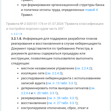
при формировании организационной структуры банка
и политики оплаты труда, определенных
главой 4
Правил.
Правила № 2-020101-174 от 01.07.2024 "Правила классификации
и постройки морских судов часть XXI":
п. 3.2.1.8
3.2.1.8.
Информация для поддержки разработки планов
реагирования и восстановления в случае киберинцидента.
Документ представляется по требованию Регистра, в
документе должны содержаться процедуры или
инструкции, позволяющие пользователю выполнить
следующее:
местное независимое управление (
см. 2.2.4.2
);
изоляцию сети (
см. 2.2.4.3
);
расследование киберинцидента с использованием
записей аудита (
см. п. 13 табл. 3.3.1
);
детерминировать поток выходных сигналов (
см.
2.2.4.4
и
п. 20 табл. 3.3.1
);
резервирование (
см. п. 26 табл. 3.3.1
);
восстановление (
см. п. 27 табл. 3.3.1
);
контролируемое отключение, сброс, откат и