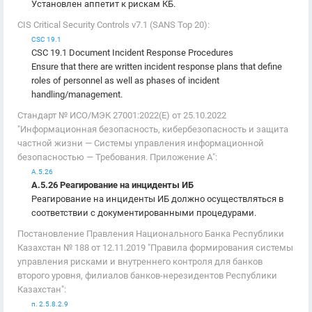
Установлен аппетит к рискам КБ.
CIS Critical Security Controls v7.1 (SANS Top 20):
CSC 19.1
CSC 19.1 Document Incident Response Procedures
Ensure that there are written incident response plans that define
roles of personnel as well as phases of incident
handling/management.
Стандарт № ИСО/МЭК 27001:2022(E) от 25.10.2022
"Информационная безопасность, кибербезопасность и защита
частной жизни — Системы управления информационной
безопасностью — Требования. Приложение А":
А.5.26
А.5.26 Реагирование на инциденты ИБ
Реагирование на инциденты ИБ должно осуществляться в
соответствии с документированными процедурами.
Постановление Правления Национального Банка Республики
Казахстан № 188 от 12.11.2019 "Правила формирования системы
управления рисками и внутреннего контроля для банков
второго уровня, филиалов банков-нерезидентов Республики
Казахстан":
п. 2.5.8.2.9