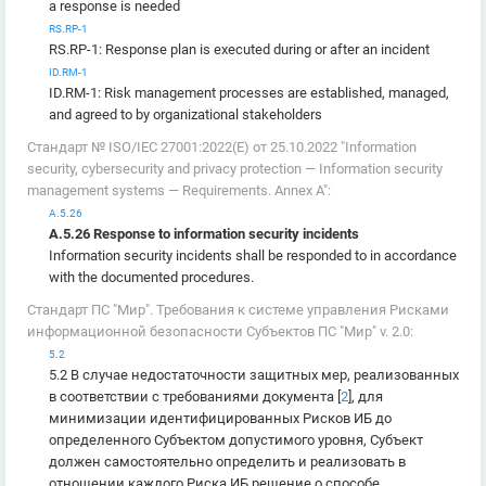
a response is needed
RS.RP-1
RS.RP-1: Response plan is executed during or after an incident
ID.RM-1
ID.RM-1: Risk management processes are established, managed,
and agreed to by organizational stakeholders
Стандарт № ISO/IEC 27001:2022(E) от 25.10.2022 "Information
security, cybersecurity and privacy protection — Information security
management systems — Requirements. Annex A":
А.5.26
А.5.26 Response to information security incidents
Information security incidents shall be responded to in accordance
with the documented procedures.
Стандарт ПС "Мир". Требования к системе управления Рисками
информационной безопасности Субъектов ПС "Мир" v. 2.0:
5.2
5.2 В случае недостаточности защитных мер, реализованных
в соответствии с требованиями документа [
2
], для
минимизации идентифицированных Рисков ИБ до
определенного Субъектом допустимого уровня, Субъект
должен самостоятельно определить и реализовать в
отношении каждого Риска ИБ решение о способе