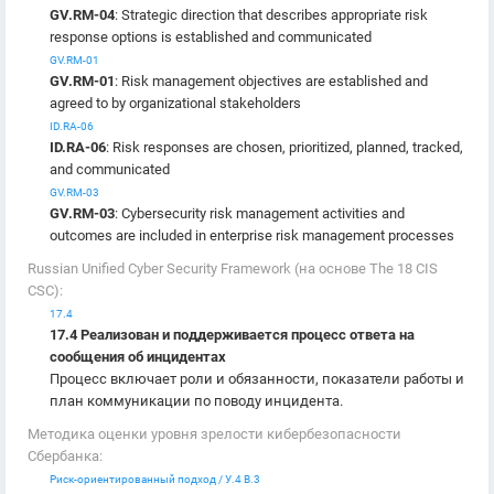
GV.RM-04
: Strategic direction that describes appropriate risk
response options is established and communicated
GV.RM-01
GV.RM-01
: Risk management objectives are established and
agreed to by organizational stakeholders
ID.RA-06
ID.RA-06
: Risk responses are chosen, prioritized, planned, tracked,
and communicated
GV.RM-03
GV.RM-03
: Cybersecurity risk management activities and
outcomes are included in enterprise risk management processes
Russian Unified Cyber Security Framework (на основе The 18 CIS
CSC):
17.4
17.4 Реализован и поддерживается процесс ответа на
сообщения об инцидентах
Процесс включает роли и обязанности, показатели работы и
план коммуникации по поводу инцидента.
Методика оценки уровня зрелости кибербезопасности
Сбербанка:
Риск-ориентированный подход / У.4 В.3