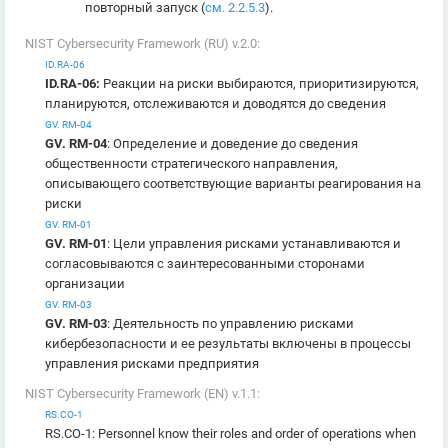
повторный запуск (
см. 2.2.5.3
).
NIST Cybersecurity Framework (RU) v.2.0:
ID.RA-06
ID.RA-06:
Реакции на риски выбираются, приоритизируются,
планируются, отслеживаются и доводятся до сведения
GV. RM-04
GV. RM-04
: Определение и доведение до сведения
общественности стратегического направления,
описывающего соответствующие варианты реагирования на
риски
GV. RM-01
GV. RM-01
: Цели управления рисками устанавливаются и
согласовываются с заинтересованными сторонами
организации
GV. RM-03
GV. RM-03
: Деятельность по управлению рисками
кибербезопасности и ее результаты включены в процессы
управления рисками предприятия
NIST Cybersecurity Framework (EN) v.1.1:
RS.CO-1
RS.CO-1: Personnel know their roles and order of operations when