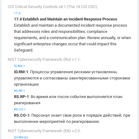
CIS Critical Security Controls v8.1 (The 18 CIS CSC):
17.4
17.4 Establish and Maintain an Incident Response Process
Establish and maintain a documented incident response process
that addresses roles and responsibilities, compliance
requirements, and a communication plan. Review annually, or when
significant enterprise changes occur that could impact this
Safeguard.
NIST Cybersecurity Framework (RU) v.1.1:
ID.RM-1
ID.RM-1
: Процессы управления рисками установлены,
управляются и согласованы заинтересованными сторонами
организации
RS.RP-1
RS.RP-1
: Во время или после события выполняется план
реагирования
RS.CO-1
RS.CO-1
: Персонал знает свои роли и порядок действий, при
выполнении мероприятий по реагированию
NIST Cybersecurity Framework (EN) v.2.0:
GV.RM-04