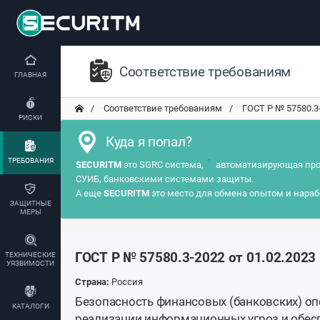
Соответствие требованиям
ГЛАВНАЯ
Соответствие требованиям
ГОСТ Р № 57580.3-2
РИСКИ
Куда я попал?
ТРЕБОВАНИЯ
?
SECURITM
это SGRC система,
автоматизирующая про
СУИБ, банковскими системами защиты.
А еще
SECURITM
это место для обмена опытом и нараб
ЗАЩИТНЫЕ
МЕРЫ
ГОСТ Р № 57580.3-2022 от 01.02.2023
ТЕХНИЧЕСКИЕ
УЯЗВИМОСТИ
Страна:
Россия
Безопасность финансовых (банковских) оп
КАТАЛОГИ
реализации информационных угроз и обес