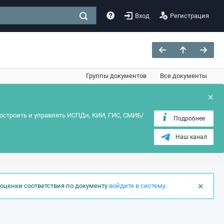
Вход
Регистрация
Группы документов
Все документы
×
остроить и управлять ИСПДн, КИИ, ГИС, СМИБ/
Подробнее
Наш канал
×
оценки соответствия по документу
войдите в систему
.