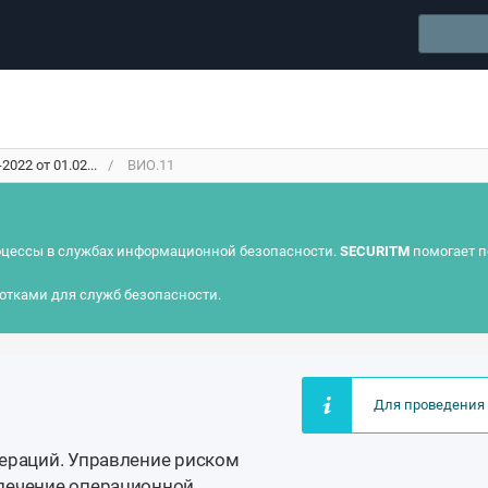
022 от 01.02...
ВИО.11
цессы в службах информационной безопасности.
SECURITM
помогает п
отками для служб безопасности.
Для проведения 
ераций. Управление риском
печение операционной