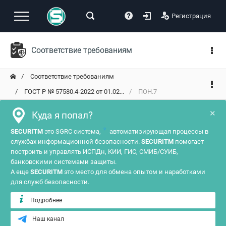
Регистрация
Соответствие требованиям
Соответствие требованиям
ГОСТ Р № 57580.4-2022 от 01.02...
ПОН.7
×
Куда я попал?
?
SECURITM
это SGRC система,
автоматизирующая процессы в
службах информационной безопасности.
SECURITM
помогает
построить и управлять ИСПДн, КИИ, ГИС, СМИБ/СУИБ,
банковскими системами защиты.
А еще
SECURITM
это место для обмена опытом и наработками
для служб безопасности.
Подробнее
Наш канал