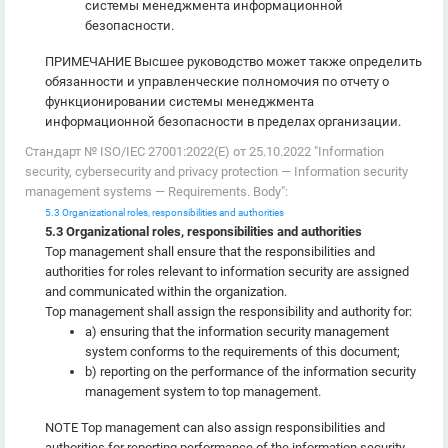
системы менеджмента информационной
безопасности.
ПРИМЕЧАНИЕ Высшее руководство может также определить
обязанности и управленческие полномочия по отчету о
функционировании системы менеджмента
информационной безопасности в пределах организации.
Стандарт № ISO/IEC 27001:2022(E) от 25.10.2022 "Information
security, cybersecurity and privacy protection — Information security
management systems — Requirements. Body":
5.3 Organizational roles, responsibilities and authorities
5.3 Organizational roles, responsibilities and authorities
Top management shall ensure that the responsibilities and
authorities for roles relevant to information security are assigned
and communicated within the organization.
Top management shall assign the responsibility and authority for:
a) ensuring that the information security management
system conforms to the requirements of this document;
b) reporting on the performance of the information security
management system to top management.
NOTE Top management can also assign responsibilities and
authorities for reporting performance of the information security