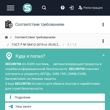
Регистрация
Соответствие требованиям
Соответствие требованиям
ГОСТ Р № 58412-2019 от 29.05.2...
5.1.1.2
×
Куда я попал?
?
SECURITM
это SGRC система,
автоматизирующая процессы в
службах информационной безопасности.
SECURITM
помогает
построить и управлять ИСПДн, КИИ, ГИС, СМИБ/СУИБ,
банковскими системами защиты.
А еще
SECURITM
это место для обмена опытом и наработками
для служб безопасности.
Подробнее
Наш канал