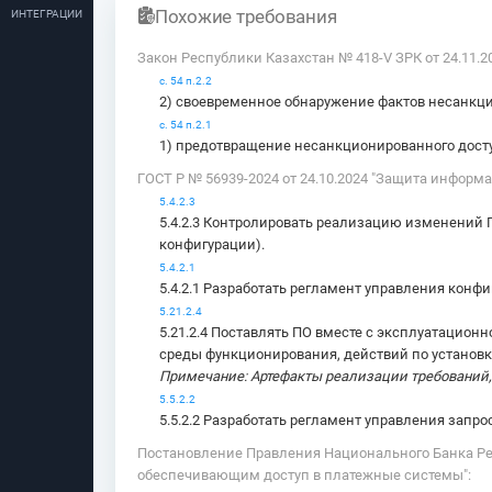
Похожие требования
ИНТЕГРАЦИИ
Закон Республики Казахстан № 418-V ЗРК от 24.11.2
с. 54 п.2.2
2) своевременное обнаружение фактов несанкци
с. 54 п.2.1
1) предотвращение несанкционированного дост
ГОСТ Р № 56939-2024 от 24.10.2024 "Защита информ
5.4.2.3
5.4.2.3 Контролировать реализацию изменений 
конфигурации).
5.4.2.1
5.4.2.1 Разработать регламент управления конф
5.21.2.4
5.21.2.4 Поставлять ПО вместе с эксплуатацио
среды функционирования, действий по установке
Примечание: Артефакты реализации требований
5.5.2.2
5.5.2.2 Разработать регламент управления запр
Постановление Правления Национального Банка Рес
обеспечивающим доступ в платежные системы":