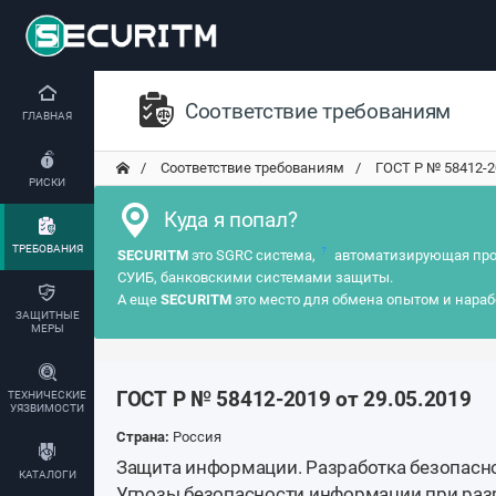
Соответствие требованиям
ГЛАВНАЯ
Соответствие требованиям
ГОСТ Р № 58412-201
РИСКИ
Куда я попал?
ТРЕБОВАНИЯ
?
SECURITM
это SGRC система,
автоматизирующая про
СУИБ, банковскими системами защиты.
А еще
SECURITM
это место для обмена опытом и нараб
ЗАЩИТНЫЕ
МЕРЫ
ГОСТ Р № 58412-2019 от 29.05.2019
ТЕХНИЧЕСКИЕ
УЯЗВИМОСТИ
Страна:
Россия
Защита информации. Разработка безопасн
КАТАЛОГИ
Угрозы безопасности информации при раз