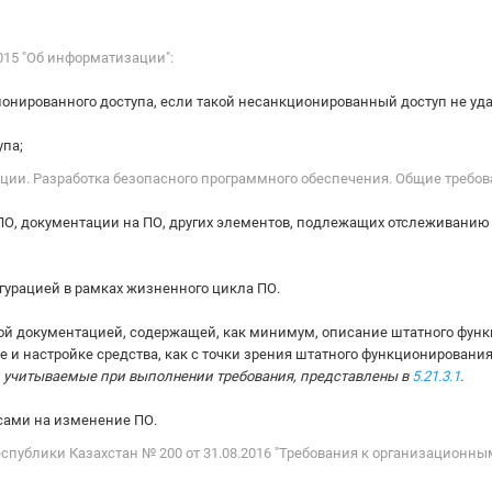
015 "Об информатизации":
онированного доступа, если такой несанкционированный доступ не уда
упа;
ации. Разработка безопасного программного обеспечения. Общие требов
ПО, документации на ПО, других элементов, подлежащих отслеживанию
игурацией в рамках жизненного цикла ПО.
нной документацией, содержащей, как минимум, описание штатного фун
 и настройке средства, как с точки зрения штатного функционирования,
, учитываемые при выполнении требования, представлены в
5.21.3.1
.
осами на изменение ПО.
публики Казахстан № 200 от 31.08.2016 "Требования к организационн