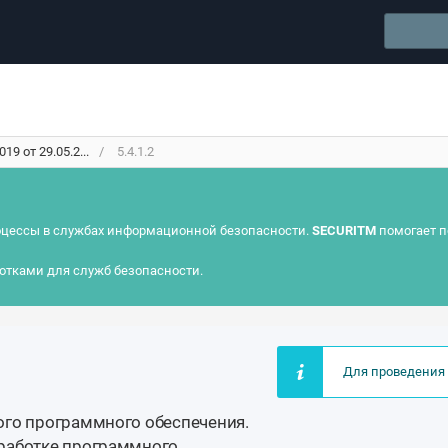
9 от 29.05.2...
5.4.1.2
цессы в службах информационной безопасности.
SECURITM
помогает п
отками для служб безопасности.
Для проведения 
ого программного обеспечения.
работке программного