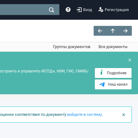
Вход
Регистрация
Группы документов
Все документы
×
остроить и управлять ИСПДн, КИИ, ГИС, СМИБ/
Подробнее
Наш канал
×
оценки соответствия по документу
войдите в систему
.