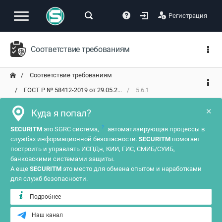
Регистрация
Соответствие требованиям
Соответствие требованиям
ГОСТ Р № 58412-2019 от 29.05.2...
5.6.1
×
Куда я попал?
?
SECURITM
это SGRC система,
автоматизирующая процессы в
службах информационной безопасности.
SECURITM
помогает
построить и управлять ИСПДн, КИИ, ГИС, СМИБ/СУИБ,
банковскими системами защиты.
А еще
SECURITM
это место для обмена опытом и наработками
для служб безопасности.
Подробнее
Наш канал