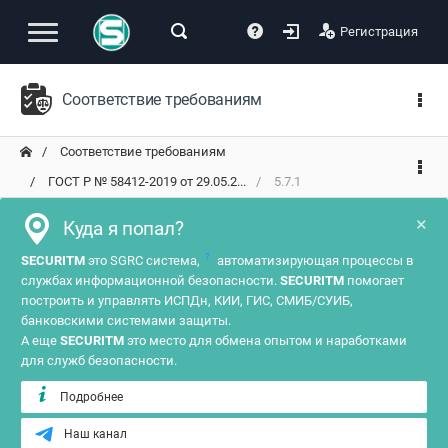
Регистрация
Соответствие требованиям
Соответствие требованиям
ГОСТ Р № 58412-2019 от 29.05.2...
5.7.1
×
Куда я попал?
?
SECURITM
это SGRC система,
автоматизирующая процессы в
службах информационной безопасности.
SECURITM
помогает
построить и управлять ИСПДн, КИИ, ГИС, СМИБ/СУИБ,
банковскими системами защиты.
А еще
SECURITM
это место для обмена опытом и наработками
для служб безопасности.
Подробнее
Наш канал