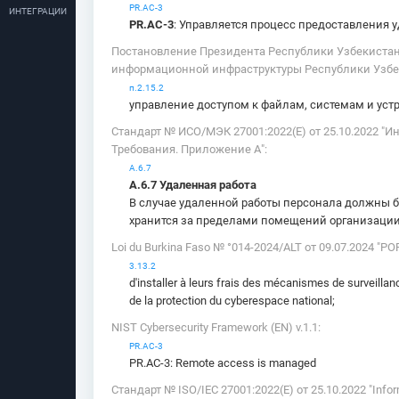
PR.AC-3
ИНТЕГРАЦИИ
PR.AC-3
: Управляется процесс предоставления 
Постановление Президента Республики Узбекистан
информационной инфраструктуры Республики Узбе
п.2.15.2
управление доступом к файлам, системам и уст
Стандарт № ИСО/МЭК 27001:2022(E) от 25.10.2022 
Требования. Приложение А":
А.6.7
А.6.7 Удаленная работа
В случае удаленной работы персонала должны б
хранится за пределами помещений организации
Loi du Burkina Faso № °014-2024/ALT от 09.07.2024
3.13.2
d'installer à leurs frais des mécanismes de surveill
de la protection du cyberespace national;
NIST Cybersecurity Framework (EN) v.1.1:
PR.AC-3
PR.AC-3: Remote access is managed
Стандарт № ISO/IEC 27001:2022(E) от 25.10.2022 "Inform