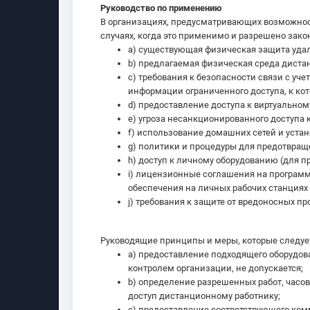
Руководство по применению
В организациях, предусматривающих возможност
случаях, когда это применимо и разрешено зак
a) существующая физическая защита удал
b) предлагаемая физическая среда диста
c) требования к безопасности связи с уч
информации ограниченного доступа, к кот
d) предоставление доступа к виртуальном
e) угроза несанкционированного доступа 
f) использование домашних сетей и уста
g) политики и процедуры для предотвращ
h) доступ к личному оборудованию (для п
i) лицензионные соглашения на программ
обеспечения на личных рабочих станциях
j) требования к защите от вредоносных п
Руководящие принципы и меры, которые следует
a) предоставление подходящего оборудова
контролем организации, не допускается;
b) определение разрешенных работ, часов
доступ дистанционному работнику;
c) предоставление соответствующего ком