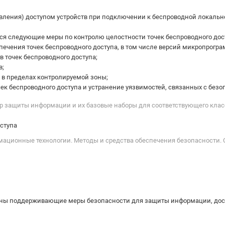
вления) доступом устройств при подключении к беспроводной локальн
я следующие меры по контролю целостности точек беспроводного дос
печения точек беспроводного доступа, в том числе версий микропрогра
 точек беспроводного доступа;
в;
 в пределах контролируемой зоны;
чек беспроводного доступа и устранение уязвимостей, связанных с без
мер защиты информации и их базовые наборы для соответствующего кл
ступа
рмационные технологии. Методы и средства обеспечения безопасности.
ны поддерживающие меры безопасности для защиты информации, доступ