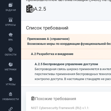
А.2.5
ЗАДАЧИ
ОПРОСЫ
Список требований
Приложение А (справочное)
RPA
Возможные меры по координации функциональной без
А.2 Разработка и внедрение
ОБЛАСТИ
А.2.5 Беспроводное управление доступом
Беспроводная связь широко применяется в инте
МЕТРИКИ
перспективы применения беспроводных технолог
контролю доступа. В настоящем стандарте не ра
УГРОЗЫ
Похожие требования
УЯЗВИМОСТИ
NIST Cybersecurity Framework (RU) v.1.1: