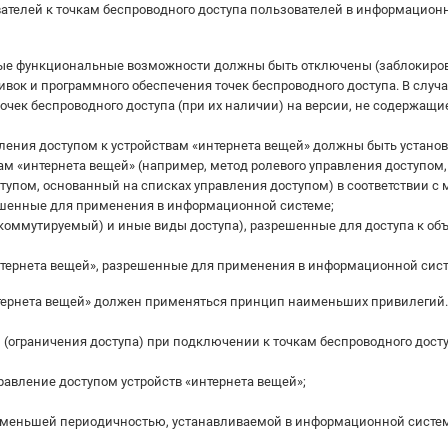
ателей к точкам беспроводного доступа пользователей в информацион
мые функциональные возможности должны быть отключены (заблокиро
вок и программного обеспечения точек беспроводного доступа. В слу
чек беспроводного доступа (при их наличии) на версии, не содержащи
ления доступом к устройствам «интернета вещей» должны быть устано
м «интернета вещей» (например, метод ролевого управления доступом,
ступом, основанный на списках управления доступом) в соответствии
решенные для применения в информационной системе;
(коммутируемый) и иные виды доступа), разрешенные для доступа к о
нтернета вещей», разрешенные для применения в информационной сист
нтернета вещей» должен применяться принцип наименьших привилегий.
ограничения доступа) при подключении к точкам беспроводного досту
равление доступом устройств «интернета вещей»;
 меньшей периодичностью, устанавливаемой в информационной систем