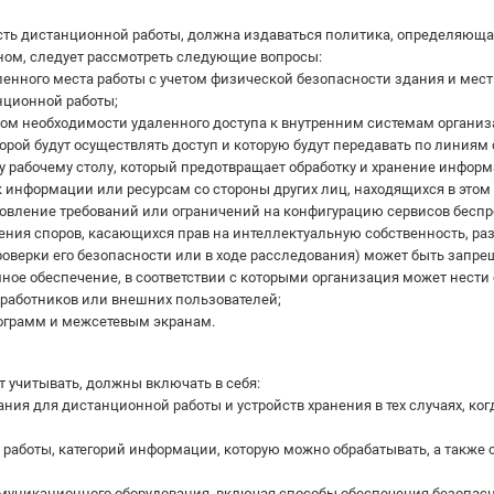
ь дистанционной работы, должна издаваться политика, определяющая 
оном, следует рассмотреть следующие вопросы:
енного места работы с учетом физической безопасности здания и мест
нционной работы;
етом необходимости удаленного доступа к внутренним системам организа
орой будут осуществлять доступ и которую будут передавать по линиям 
у рабочему столу, который предотвращает обработку и хранение инфор
к информации или ресурсам со стороны других лиц, находящихся в это
новление требований или ограничений на конфигурацию сервисов беспр
ения споров, касающихся прав на интеллектуальную собственность, ра
роверки его безопасности или в ходе расследования) может быть запр
ное обеспечение, в соответствии с которыми организация может нести
 работников или внешних пользователей;
рограмм и межсетевым экранам.
 учитывать, должны включать в себя:
ния для дистанционной работы и устройств хранения в тех случаях, ко
 работы, категорий информации, которую можно обрабатывать, а также
муникационного оборудования, включая способы обеспечения безопасно