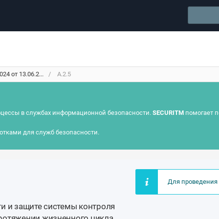
4 от 13.06.2...
А.2.5
цессы в службах информационной безопасности.
SECURITM
помогает п
отками для служб безопасности.
Для проведения 
и и защите системы контроля
ротяжении жизненного цикла