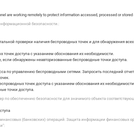
l are working remotely to protect information accessed, processed or stored o
информационной безопасности.:
тальной проверки наличия беспроводных точек и для обнаружения всех
ых точек доступа с указанием обоснования их необходимости.
ае, если обнаружены неавторизованные беспроводные точки доступа.
сса по управлению беспроводными сетями. Запросить последний отчет
очек.
еспроводных точек доступа с указанием обоснования их необходимости
ые точки доступа.
мер по обеспечению безопасности для значимого объекта соответствующ
ступа
ь финансовых (банковских) операций. Защита информации финансовых о
и":