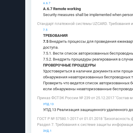
А.6.7
А.6.7 Remote working
Security measures shall be implemented when personne
Стандарт платежной системы UZCARD. Требования 
7.5
ТРЕБОВАНИЯ
7.5
Внедрить процессы для проведения ежеквар
доступа.
7.5.1. Вести список авторизованных беспроводн
7.5.2. Внедрить процедуры реагирования в случ
ПРОВЕРОЧНЫЕ ПРОЦЕДУРЫ
Удостовериться в наличии документа или проце
обнаружения неавторизованных беспроводных т
Проверить что ведется список авторизованных б
если обнаружены неавторизованные беспроводн
Приказ ФСТЭК России № 239 от 25.12.2017 "Состав 
УПД.13
УПД.13 Реализация защищенного удаленного до
ГОСТ Р № 57580.1-2017 от 01.01.2018 "Безопасност
Раздел 7. Требования к системе защиты информаци
ЗУД.1