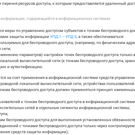
 перечня ресурсов доступа, к которым предоставляется удаленный дос
е информации, содержащейся в информационных системах:
я меры по управлению доступом субъектов к точкам беспроводного до
мерами защиты информации
УПД.1 ‒ УПД.9
, а также обеспечиваться:
пользуемых для беспроводного доступа, (например, по физическим адр
 сети;
изменению параметров) настройки точек беспроводного доступа тольк
локальной вычислительной сети (к точкам беспроводного доступа, хра
ию и аутентификацию.
я за счет применения в информационной системе средств управления 
проводной локальной вычислительной сети, устройствах пользователей
точкам беспроводного доступа должен применяться принцип наименьши
ьзователей к точкам беспроводного доступа в информационной систем
слительных сетей в отдельные сегменты информационной системы;
тупа;
м беспроводного доступа для выполнения установленных обязанносте
динений с точками беспроводного доступа только через контролируемы
енения средств защиты информации);