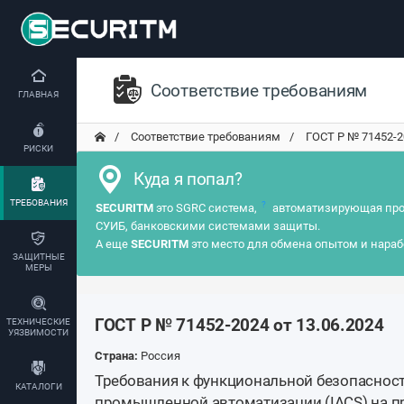
Соответствие требованиям
ГЛАВНАЯ
Соответствие требованиям
ГОСТ Р № 71452-202
РИСКИ
Куда я попал?
ТРЕБОВАНИЯ
?
SECURITM
это SGRC система,
автоматизирующая про
СУИБ, банковскими системами защиты.
А еще
SECURITM
это место для обмена опытом и нараб
ЗАЩИТНЫЕ
МЕРЫ
ГОСТ Р № 71452-2024 от 13.06.2024
ТЕХНИЧЕСКИЕ
УЯЗВИМОСТИ
Страна:
Россия
Требования к функциональной безопасност
КАТАЛОГИ
промышленной автоматизации (IACS) на п