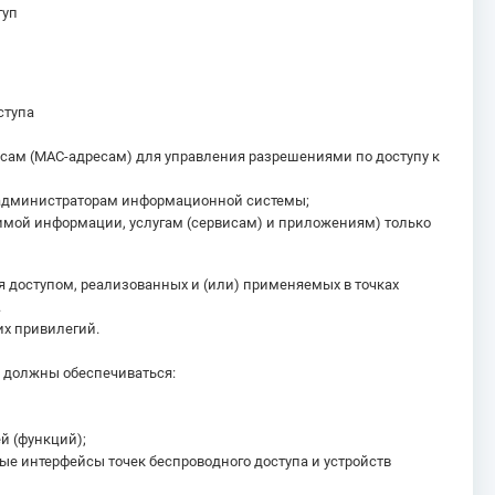
туп
ступа
есам (МАС-адресам) для управления разрешениями по доступу к
о администраторам информационной системы;
нимой информации, услугам (сервисам) и приложениям) только
доступом, реализованных и (или) применяемых в точках
.
х привилегий.
е должны обеспечиваться:
й (функций);
е интерфейсы точек беспроводного доступа и устройств