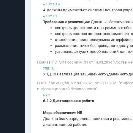
п.4.12.2.4.4
4. должны применяться системы контроля (упра
п.4.12.4.2
Требования к реализации:
Должны обеспечиватьс
контроль целостности программного обес
контроль состава аппаратных компонентов
отключение неиспользуемых интерфейсо
размещение точек беспроводного доступа
установка актуальных обновлений для то
Приказ ФСТЭК России № 31 от 14.03.2014 "Состав 
УПД.13
УПД.13 Реализация защищенного удаленного до
ГОСТ Р № ИСО/МЭК 27002-2021 от 30.11.2021 "Инфо
информационной безопасности":
6.2.2
6.2.2 Дистанционная работа
Мера обеспечения ИБ
Должна быть определена политика и реализова
дистанционной работы.