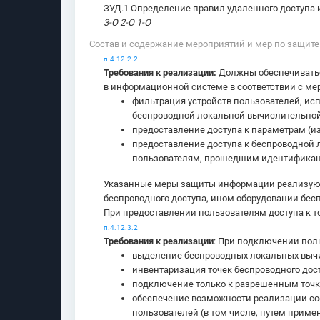
ЗУД.1 Определение правил удаленного доступа и
3-О 2-О 1-О
Состав и содержание мероприятий и мер по защит
п.4.12.2.2
Требования к реализации:
Должны обеспечиватьс
в информационной системе в соответствии с 
фильтрация устройств пользователей, ис
беспроводной локальной вычислительной
предоставление доступа к параметрам (
предоставление доступа к беспроводной 
пользователям, прошедшим идентификац
Указанные меры защиты информации реализуютс
беспроводного доступа, ином оборудовании бес
При предоставлении пользователям доступа к 
п.4.12.3.2
Требования к реализации
: При подключении пол
выделение беспроводных локальных вычи
инвентаризация точек беспроводного дос
подключение только к разрешенным точка
обеспечение возможности реализации сое
пользователей (в том числе, путем прим