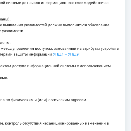
ной системе до начала информационного взаимодействия с
ваны).
чае выявления уязвимостей должно выполняться обновление
е уязвимости.
влены:
 метод управления доступом, основанный на атрибутах устройств
 с мерами защиты информации
УПД.1 ‒ УПД.9
;
бъектам доступа информационной системы с использованием
еме.
па по физическим и (или) логическим адресам.
е, контроль отсутствия несанкционированных изменений в