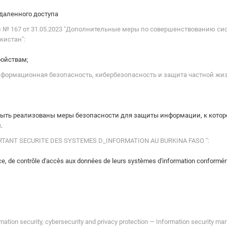
удаленного доступа
 № 167 от 31.05.2023 "Дополнительные меры по совершенствованию си
кистан":
ройствам;
"Информационная безопасность, кибербезопасность и защита частной 
ыть реализованы меры безопасности для защиты информации, к которой
.
 "PORTANT SECURITE DES SYSTEMES D_INFORMATION AU BURKINA FASO ":
ance, de contrôle d'accès aux données de leurs systèmes d'information conformém
ation security, cybersecurity and privacy protection — Information security 