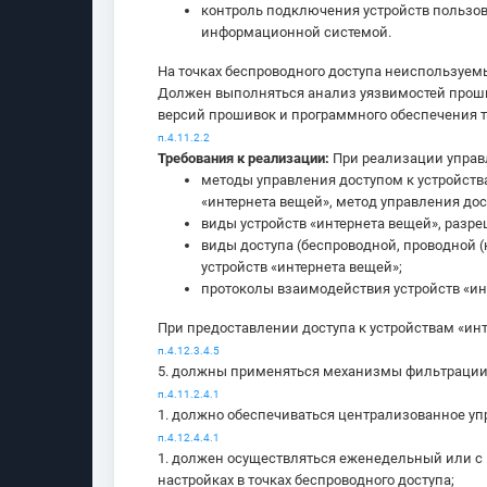
контроль подключения устройств пользов
информационной системой.
На точках беспроводного доступа неиспользуе
Должен выполняться анализ уязвимостей проши
версий прошивок и программного обеспечения то
п.4.11.2.2
Требования к реализации:
При реализации управ
методы управления доступом к устройства
«интернета вещей», метод управления до
виды устройств «интернета вещей», раз
виды доступа (беспроводной, проводной 
устройств «интернета вещей»;
протоколы взаимодействия устройств «и
При предоставлении доступа к устройствам «и
п.4.12.3.4.5
5. должны применяться механизмы фильтрации (
п.4.11.2.4.1
1. должно обеспечиваться централизованное уп
п.4.12.4.4.1
1. должен осуществляться еженедельный или с
настройках в точках беспроводного доступа;