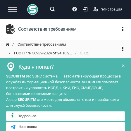
Регистрация
Соответствие требованиям
Соответствие требованиям
ГОСТ Р № 56939-2024 от 24.10.2...
5.1.2.1
×
Куда я попал?
?
SECURITM
это SGRC система,
автоматизирующая процессы в
службах информационной безопасности.
SECURITM
помогает
построить и управлять ИСПДн, КИИ, ГИС, СМИБ/СУИБ,
банковскими системами защиты.
А еще
SECURITM
это место для обмена опытом и наработками
для служб безопасности.
Подробнее
Наш канал