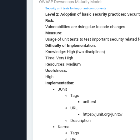
OWASP Devsecops Maturity Model:
Security unit tests for important components
Level 2: Adoption of basic security practices:
Securit
Risk:
Vulnerabilities are rising due to code changes.
Measure:
Usage of unit tests to test important security related 
Difficulty of Implementation:
Knowledge: High (two disciplines)
Time: Very High
Resources: Medium
Usefulness:
High
Implementation:
JUnit
Tags
unittest
URL
https://junit.org/junit5/
Description
Karma
Tags
URL