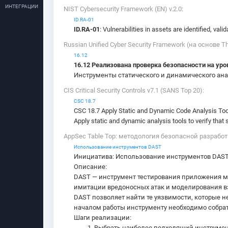
ИНТЕГРАЦИИ
NIST Cybersecurity Framework (EN) v.2.0:
ID.RA-01
ID.RA-01
: Vulnerabilities in assets are identified, val
Russian Unified Cyber Security Framework (на основе T
16.12
16.12 Реализована проверка безопасности на уро
Инструменты статического и динамического ана
CIS Critical Security Controls v7.1 (SANS Top 20):
CSC 18.7
CSC 18.7 Apply Static and Dynamic Code Analysis To
Apply static and dynamic analysis tools to verify that
AppSec Table Top: методология безопасной разработки
Использование инструментов DAST
Инициатива: Использование инструментов DAS
Описание:
DAST — инструмент тестирования приложения м
имитации вредоносных атак и моделирования в
DAST позволяет найти те уязвимости, которые
началом работы инструменту необходимо собрат
Шаги реализации:
Выбрать наиболее подходящий инструмент