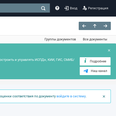
Вход
Регистрация
Группы документов
Все документы
×
остроить и управлять ИСПДн, КИИ, ГИС, СМИБ/
Подробнее
Наш канал
×
оценки соответствия по документу
войдите в систему
.