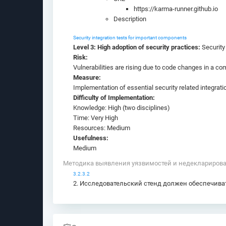
https://karma-runner.github.io
Description
Security integration tests for important components
Level 3: High adoption of security practices:
Security
Risk:
Vulnerabilities are rising due to code changes in a c
Measure:
Implementation of essential security related integrati
Difficulty of Implementation:
Knowledge: High (two disciplines)
Time: Very High
Resources: Medium
Usefulness:
Medium
Методика выявления уязвимостей и недекларирова
3.2.3.2
2. Исследовательский стенд должен обеспечив