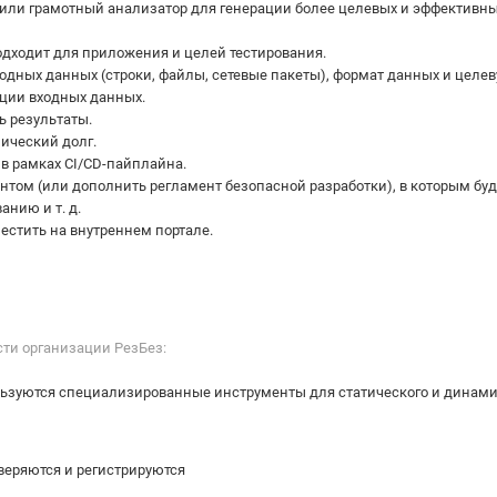
 или грамотный анализатор для генерации более целевых и эффективн
одходит для приложения и целей тестирования.
одных данных (строки, файлы, сетевые пакеты), формат данных и целе
ции входных данных.
ь результаты.
ический долг.
в рамках CI/CD-пайплайна.
ентом (или дополнить регламент безопасной разработки), в которым бу
анию и т. д.
естить на внутреннем портале.
ти организации РезБез:
ьзуются специализированные инструменты для статического и динами
оверяются и регистрируются