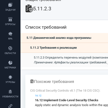
5.11.2.3
ЗАДАЧИ
ОПРОСЫ
Список требований
5.11 Динамический анализ кода программы
RPA
5.11.2 Требования к реализации
ОБЛАСТИ
5.11.2.3 Определить перечень модулей (компоне
Примечание: Артефакты реализации требований,
МЕТРИКИ
Похожие требования
УГРОЗЫ
CIS Critical Security Controls v8.1 (The 18 CIS CSC):
16.12
УЯЗВИМОСТИ
16.12 Implement Code-Level Security Checks
Apply static and dynamic analysis tools within the appl