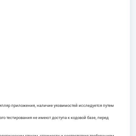
мпляр приложения, наличие уязвимостей исследуется путем
го тестирования не имеют доступа к кодовой базе, перед
логическим стеком, стоимости и соответствия требованиям.