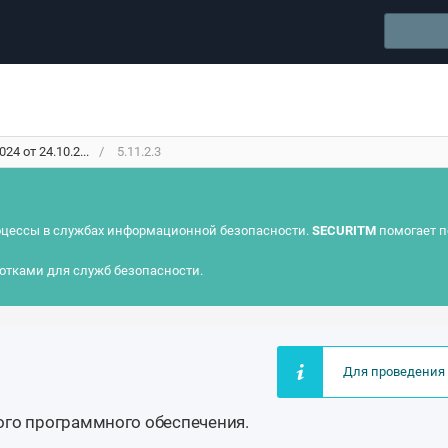
4 от 24.10.2...
5.11.2.3
цессы в службах информационной безопасности.
SECURITM
помогает п
отками для служб безопасности.
Для проведения 
ого программного обеспечения.