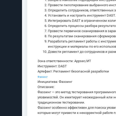
Провести пилотирование выбранного инст
Определить сотрудников, ответственных за
Установить и настроить инструмент DAST.
Интегрировать DAST в ограниченном колич
Определить процессы разбора результатов
Провести первичное сканирования в зара
По результатам сканирования сформироват
Разработать регламент работы с инструм
инструкции и материалы по его использов
Довести регламент до сотрудников и разм
Зона ответственности: Appsec/ИТ
Инструмент: DAST
Артефакт: Регламент безопасной разработки
Фаззинг
Инициатива: Фаззинг
Описание:
Фаззинг — это метод тестирования программног
уязвимостей. Он имитирует неожиданный или не
традиционном тестировании.
Фаззинг особенно эффективен для поиска уязви
которые могут привести к некорректной работе