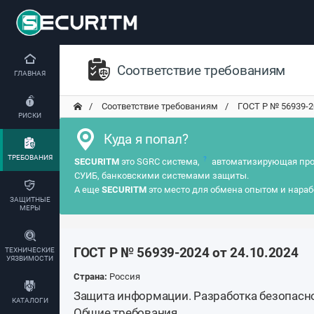
Соответствие требованиям
ГЛАВНАЯ
Соответствие требованиям
ГОСТ Р № 56939-202
РИСКИ
Куда я попал?
ТРЕБОВАНИЯ
?
SECURITM
это SGRC система,
автоматизирующая про
СУИБ, банковскими системами защиты.
А еще
SECURITM
это место для обмена опытом и нараб
ЗАЩИТНЫЕ
МЕРЫ
ГОСТ Р № 56939-2024 от 24.10.2024
ТЕХНИЧЕСКИЕ
УЯЗВИМОСТИ
Страна:
Россия
Защита информации. Разработка безопасн
КАТАЛОГИ
Общие требования