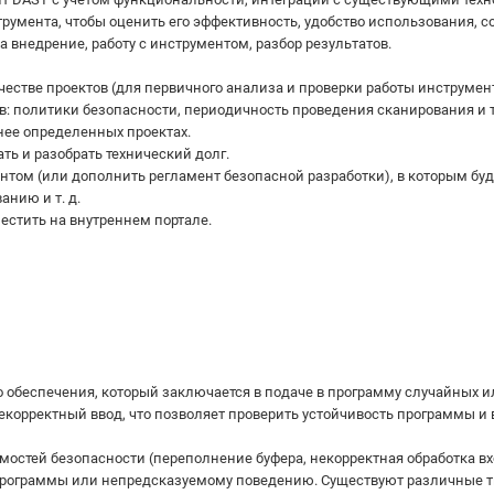
румента, чтобы оценить его эффективность, удобство использования, с
 внедрение, работу с инструментом, разбор результатов.
естве проектов (для первичного анализа и проверки работы инструмент
: политики безопасности, периодичность проведения сканирования и т.
нее определенных проектах.
ь и разобрать технический долг.
ентом (или дополнить регламент безопасной разработки), в которым бу
анию и т. д.
естить на внутреннем портале.
о обеспечения, который заключается в подаче в программу случайных
корректный ввод, что позволяет проверить устойчивость программы и
мостей безопасности (переполнение буфера, некорректная обработка в
 программы или непредсказуемому поведению. Существуют различные ти