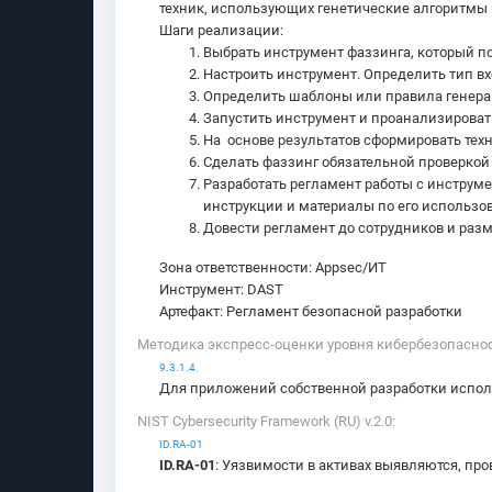
техник, использующих генетические алгоритмы
Шаги реализации:
Выбрать инструмент фаззинга, который п
Настроить инструмент. Определить тип вх
Определить шаблоны или правила генера
Запустить инструмент и проанализироват
На основе результатов сформировать техн
Сделать фаззинг обязательной проверкой 
Разработать регламент работы с инструм
инструкции и материалы по его использов
Довести регламент до сотрудников и разм
Зона ответственности: Appsec/ИТ
Инструмент: DAST
Артефакт: Регламент безопасной разработки
Методика экспресс-оценки уровня кибербезопаснос
9.3.1.4.
Для приложений собственной разработки испол
NIST Cybersecurity Framework (RU) v.2.0:
ID.RA-01
ID.RA-01
: Уязвимости в активах выявляются, пр