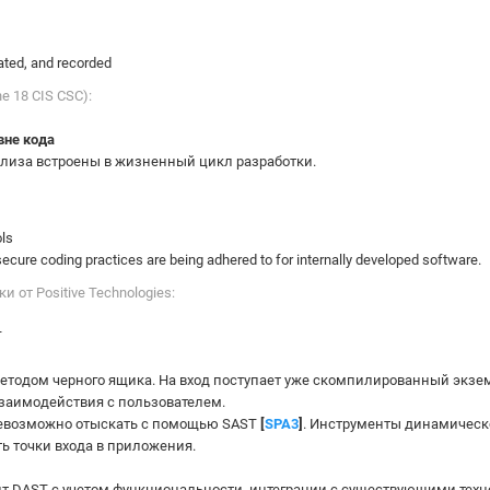
idated, and recorded
he 18 CIS CSC):
вне кода
лиза встроены в жизненный цикл разработки.
ols
 secure coding practices are being adhered to for internally developed software.
 от Positive Technologies:
T
етодом черного ящика. На вход поступает уже скомпилированный экзе
заимодействия с пользователем.
 невозможно отыскать с помощью SAST
[
SPA3
]
. Инструменты динамическо
ь точки входа в приложения.
 DAST с учетом функциональности, интеграции с существующими техно