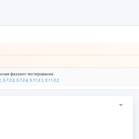
ючая фаззинг-тестирование.
1
,
5.7.3.3
,
5.7.3.4
,
5.11.3.1
,
5.11.3.2
.