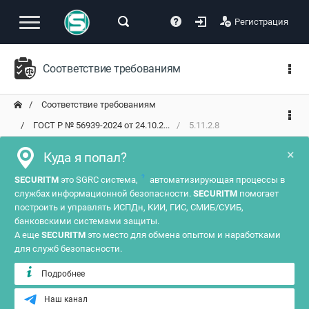
Регистрация
Соответствие требованиям
Соответствие требованиям
ГОСТ Р № 56939-2024 от 24.10.2...
5.11.2.8
×
Куда я попал?
?
SECURITM
это SGRC система,
автоматизирующая процессы в
службах информационной безопасности.
SECURITM
помогает
построить и управлять ИСПДн, КИИ, ГИС, СМИБ/СУИБ,
банковскими системами защиты.
А еще
SECURITM
это место для обмена опытом и наработками
для служб безопасности.
Подробнее
Наш канал