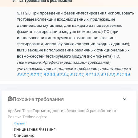
5.11.2 Требования к реализации
5.11.2.8 При проведении фаззинг-тестирования использовать
тестовые коллекции входных данных, подлежащие
дальнейшим мутациям, для каждого из подвергаемых
фаззинг-тестированию модуля (компонента) ПО (при
использовании инструментов выполнения фаззинг-
тестирования, использующих коллекции входных данных),
вызывающие использование различных функциональных
возможностей тестируемого модуля (компонента) ПО.
Примечание: Артефакты реализации требований,
учитываемые при выполнении требования, представлены в
5.6.3.2
,
5.7.3.1
,
5.7.3.3
,
5.7.3.4
,
5.11.3.1
,
5.11.3.2
,
5.11.3.3
,
5.11.3.4
.
Похожие требования
AppSec Table Top: методология безопасной разработки от
Positive Technologies:
Фаззинг
Инициатива: Фаззинг
Описание: