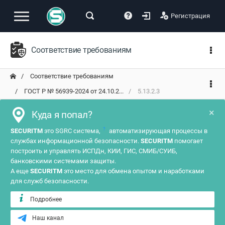
Регистрация
Соответствие требованиям
Соответствие требованиям
ГОСТ Р № 56939-2024 от 24.10.2...
5.13.2.3
×
Куда я попал?
?
SECURITM
это SGRC система,
автоматизирующая процессы в
службах информационной безопасности.
SECURITM
помогает
построить и управлять ИСПДн, КИИ, ГИС, СМИБ/СУИБ,
банковскими системами защиты.
А еще
SECURITM
это место для обмена опытом и наработками
для служб безопасности.
Подробнее
Наш канал