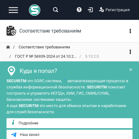
Регистрация
Соответствие требованиям
Соответствие требованиям
ГОСТ Р № 56939-2024 от 24.10.2...
5.13.2.5
×
Куда я попал?
?
SECURITM
это SGRC система,
автоматизирующая процессы в
службах информационной безопасности.
SECURITM
помогает
построить и управлять ИСПДн, КИИ, ГИС, СМИБ/СУИБ,
банковскими системами защиты.
А еще
SECURITM
это место для обмена опытом и наработками
для служб безопасности.
Подробнее
Наш канал