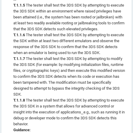
T.1.1.5
The tester shall test the 3DS SDK by attempting to execute
the 3DS SDK within an environment where raised privileges have
been attained (i.e., the system has been rooted or jailbroken) with
at least two readily available rooting or jailbreaking tools to confirm
that the 3DS SDK detects such elevated privileges.
T.1.1.6
The tester shall test the 3DS SDK by attempting to execute
the SDK within at least two different emulators and observe the
response of the 3DS SDK to confirm that the 3DS SDK detects
when an emulator is being used to run the 3DS SDK.
T.1.1.7
The tester shall test the 3DS SDK by attempting to modify
the 3DS SDK (for example: by modifying initialization files, runtime
files, or cryptographic keys) and then execute this modified version
to confirm the 3DS SDK detects when its code or execution has
been tampered with. The modification must be specifically
designed to attempt to bypass the integrity checking of the 3DS
SDK.
T.1.1.8
The tester shall test the 3DS SDK by attempting to execute
the 3DS SDK in a system that allows for advanced control or
insight into the execution of applications⎯e.g., such as running it in
debug or developer mode to confirm the 3DS SDK detects this
behavior.
Guidance: