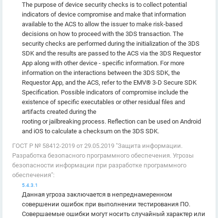
The purpose of device security checks is to collect potential
indicators of device compromise and make that information
available to the ACS to allow the issuer to make risk-based
decisions on how to proceed with the 3DS transaction. The
security checks are performed during the initialization of the 3DS
SDK and the results are passed to the ACS via the 3DS Requestor
App along with other device - specific information. For more
information on the interactions between the 3DS SDK, the
Requestor App, and the ACS, refer to the EMV® 3-D Secure SDK
Specification. Possible indicators of compromise include the
existence of specific executables or other residual files and
artifacts created during the
rooting or jailbreaking process. Reflection can be used on Android
and iOS to calculate a checksum on the 3DS SDK.
ГОСТ Р № 58412-2019 от 29.05.2019 "Защита информации.
Разработка безопасного программного обеспечения. Угрозы
безопасности информации при разработке программного
обеспечения":
5.4.3.1
Данная угроза заключается в непреднамеренном
совершении ошибок при выполнении тестирования ПО.
Совершаемые ошибки могут носить случайный характер или