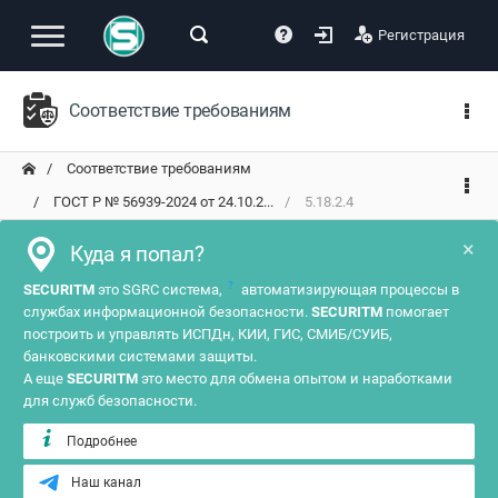
Регистрация
Соответствие требованиям
Соответствие требованиям
ГОСТ Р № 56939-2024 от 24.10.2...
5.18.2.4
×
Куда я попал?
?
SECURITM
это SGRC система,
автоматизирующая процессы в
службах информационной безопасности.
SECURITM
помогает
построить и управлять ИСПДн, КИИ, ГИС, СМИБ/СУИБ,
банковскими системами защиты.
А еще
SECURITM
это место для обмена опытом и наработками
для служб безопасности.
Подробнее
Наш канал