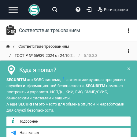
Регистрация
Соответствие требованиям
Соответствие требованиям
ГОСТ Р № 56939-2024 от 24.10.2...
5.18.3.3
×
Куда я попал?
?
SECURITM
это SGRC система,
автоматизирующая процессы в
службах информационной безопасности.
SECURITM
помогает
построить и управлять ИСПДн, КИИ, ГИС, СМИБ/СУИБ,
банковскими системами защиты.
А еще
SECURITM
это место для обмена опытом и наработками
для служб безопасности.
Подробнее
Наш канал