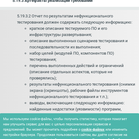
5.19.3 Артефакты реализации требований
5.19.3.2 Отчет по результатам нефункционального
тестирования должен содержать следующую информацию:
краткое описание тестируемого ПО и его
инфраструктуры развертывания;
описание выполненных сценариев тестирования и
последовательности их выполнения;
набор целей (модулей ПО, компонентов ПО)
тестирования;
перечень выполненных действий и ограничений
(описание отдельных аспектов, которые не
проверялись);
результаты нефункционального тестирования (снимки
экрана (скриншоты), рабочие файлы инструментов
нефункционального тестирования и т.п.);
выводы, включающие следующую информацию:
найденные недостатки (уязвимости) программ,
средства и методы их выявления, результаты оценки
Мы используем cookie-файлы, чтобы получить статистику, которая помогает
опасности уязвимостей, описание возможных
нам улучшить сервис для вас с целью персонализации сервисов и
последствий эксплуатации уязвимостей,
предложений. Вы может прочитать подробнее о
cookie-файлах
или изменить
рекомендации по устранению найденных
настройки браузера. Продолжая пользоваться сайтом, вы даёте согласие на