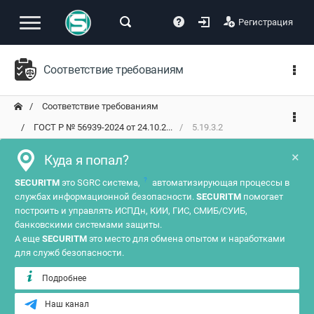
Регистрация
Соответствие требованиям
Соответствие требованиям
ГОСТ Р № 56939-2024 от 24.10.2...
5.19.3.2
×
Куда я попал?
?
SECURITM
это SGRC система,
автоматизирующая процессы в
службах информационной безопасности.
SECURITM
помогает
построить и управлять ИСПДн, КИИ, ГИС, СМИБ/СУИБ,
банковскими системами защиты.
А еще
SECURITM
это место для обмена опытом и наработками
для служб безопасности.
Подробнее
Наш канал