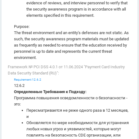
evidence of reviews, and interview personnel to verify that
the security awareness program is in accordance with all
elements specified in this requirement.
Purpose:
The threat environment and an entity’s defenses are not static. As
such, the security awareness program materials must be updated
as frequently as needed to ensure that the education received by
personnel is up to date and represents the current threat
environment.
Framework № PCI DSS 4.0.1 от 11.06.2024 "Payment Card Industry
Data Security Standard (RU)":
Requirement 12.6.2
12.6.2
Определенные Требования к Подходу:
Программа повышения осведомленности о безопасности -
это:
Пересматривается не реже одного раза в 12 месяцев,
и
Обновляется по мере необходимости для устранения
любых новых угроз и уязвимостей, которые могут
повлиять на безопасность CDE организации, или