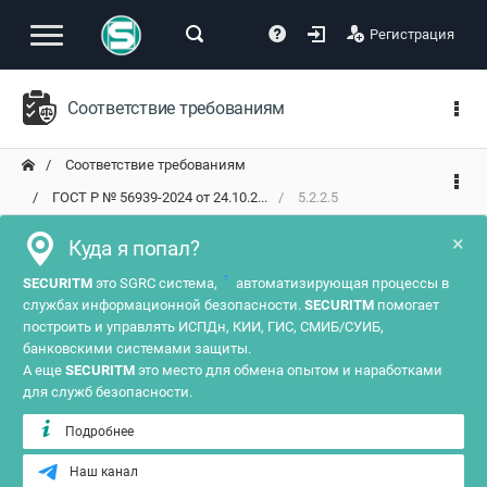
Регистрация
Соответствие требованиям
Соответствие требованиям
ГОСТ Р № 56939-2024 от 24.10.2...
5.2.2.5
×
Куда я попал?
?
SECURITM
это SGRC система,
автоматизирующая процессы в
службах информационной безопасности.
SECURITM
помогает
построить и управлять ИСПДн, КИИ, ГИС, СМИБ/СУИБ,
банковскими системами защиты.
А еще
SECURITM
это место для обмена опытом и наработками
для служб безопасности.
Подробнее
Наш канал