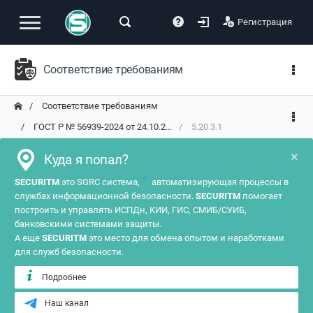
Регистрация
Соответствие требованиям
Соответствие требованиям
ГОСТ Р № 56939-2024 от 24.10.2...
5.20.3.1
×
Куда я попал?
?
SECURITM
это SGRC система,
автоматизирующая процессы в
службах информационной безопасности.
SECURITM
помогает
построить и управлять ИСПДн, КИИ, ГИС, СМИБ/СУИБ,
банковскими системами защиты.
А еще
SECURITM
это место для обмена опытом и наработками
для служб безопасности.
Подробнее
Наш канал