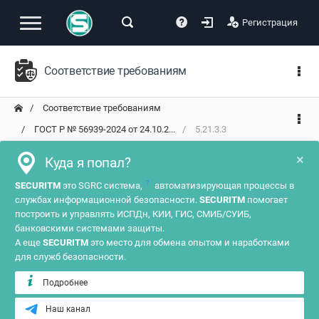
Регистрация
Соответствие требованиям
Соответствие требованиям
ГОСТ Р № 56939-2024 от 24.10.2...
5.21.3.3
×
Куда я попал?
?
SECURITM
это SGRC система,
автоматизирующая процессы в
службах информационной безопасности.
SECURITM
помогает
построить и управлять ИСПДн, КИИ, ГИС, СМИБ/СУИБ,
банковскими системами защиты.
А еще
SECURITM
это место для обмена опытом и наработками
для служб безопасности.
Подробнее
Наш канал