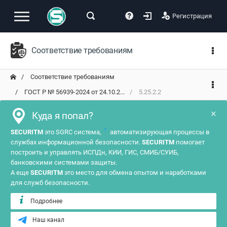
Регистрация
Соответствие требованиям
Соответствие требованиям
ГОСТ Р № 56939-2024 от 24.10.2...
5.25.2.2
×
Куда я попал?
?
SECURITM
это SGRC система,
автоматизирующая процессы в
службах информационной безопасности.
SECURITM
помогает
построить и управлять ИСПДн, КИИ, ГИС, СМИБ/СУИБ,
банковскими системами защиты.
А еще
SECURITM
это место для обмена опытом и наработками
для служб безопасности.
Подробнее
Наш канал