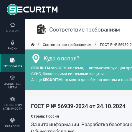
Соответствие требованиям
ГЛАВНАЯ
Соответствие требованиям
ГОСТ Р № 56939-202
РИСКИ
Куда я попал?
ТРЕБОВАНИЯ
?
SECURITM
это SGRC система,
автоматизирующая про
СУИБ, банковскими системами защиты.
А еще
SECURITM
это место для обмена опытом и нараб
ЗАЩИТНЫЕ
МЕРЫ
ГОСТ Р № 56939-2024 от 24.10.2024
ТЕХНИЧЕСКИЕ
УЯЗВИМОСТИ
Страна:
Россия
Защита информации. Разработка безопасн
КАТАЛОГИ
Общие требования