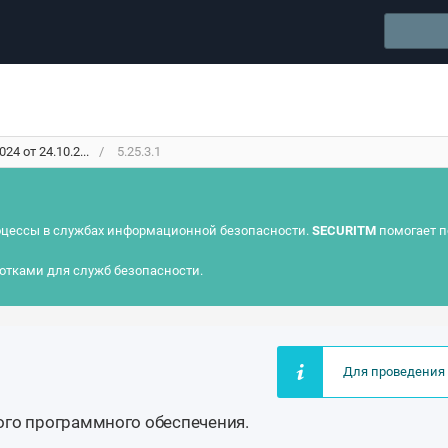
4 от 24.10.2...
5.25.3.1
цессы в службах информационной безопасности.
SECURITM
помогает п
отками для служб безопасности.
Для проведения 
ого программного обеспечения.