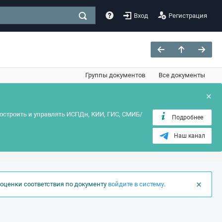
Вход
Регистрация
Группы документов
Все документы
×
остроить и управлять ИСПДн, КИИ, ГИС, СМИБ/
Подробнее
Наш канал
×
оценки соответствия по документу
войдите в систему
.