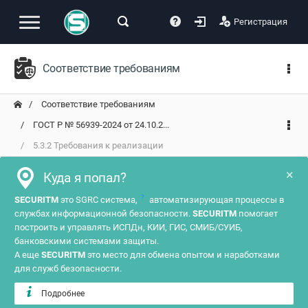
Регистрация
Соответствие требованиям
Соответствие требованиям
ГОСТ Р № 56939-2024 от 24.10.2...
5.3.2 Требования к реализации
×
Куда я попал?
?
SECURITM
это SGRC система,
автоматизирующая процессы в
службах информационной безопасности.
SECURITM
помогает
построить и управлять ИСПДн, КИИ, ГИС, СМИБ/СУИБ,
банковскими системами защиты.
А еще
SECURITM
это место для обмена опытом и наработками
для служб безопасности.
Подробнее