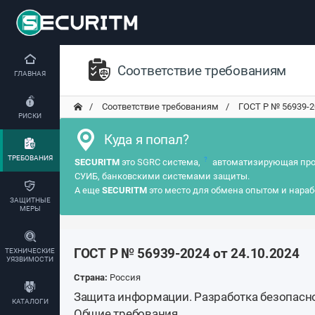
Соответствие требованиям
ГЛАВНАЯ
Соответствие требованиям
ГОСТ Р № 56939-202
РИСКИ
Куда я попал?
ТРЕБОВАНИЯ
?
SECURITM
это SGRC система,
автоматизирующая про
СУИБ, банковскими системами защиты.
А еще
SECURITM
это место для обмена опытом и нараб
ЗАЩИТНЫЕ
МЕРЫ
ГОСТ Р № 56939-2024 от 24.10.2024
ТЕХНИЧЕСКИЕ
УЯЗВИМОСТИ
Страна:
Россия
Защита информации. Разработка безопасн
КАТАЛОГИ
Общие требования