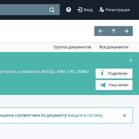
Вход
Регистрация
Группы документов
Все документы
×
остроить и управлять ИСПДн, КИИ, ГИС, СМИБ/
Подробнее
Наш канал
×
оценки соответствия по документу
войдите в систему
.