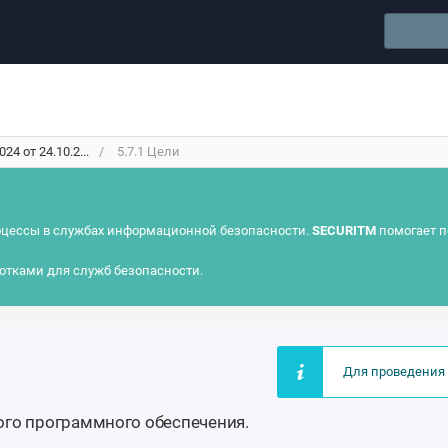
4 от 24.10.2...
5.7.1 Цели
цессы в службах информационной безопасности.
SECURITM
помогает п
отками для служб безопасности.
Для проведения 
ого программного обеспечения.