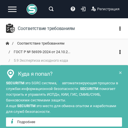
Регистрация
Соответствие требованиям
Соответствие требованиям
ГОСТ Р № 56939-2024 от 24.10.2...
5.9 Экспертиза исходного кода
×
Куда я попал?
?
SECURITM
это SGRC система,
автоматизирующая процессы в
службах информационной безопасности.
SECURITM
помогает
построить и управлять ИСПДн, КИИ, ГИС, СМИБ/СУИБ,
банковскими системами защиты.
А еще
SECURITM
это место для обмена опытом и наработками
для служб безопасности.
Подробнее