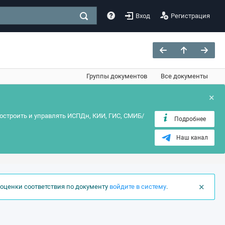
Вход
Регистрация
Группы документов
Все документы
×
остроить и управлять ИСПДн, КИИ, ГИС, СМИБ/
Подробнее
Наш канал
×
оценки соответствия по документу
войдите в систему
.