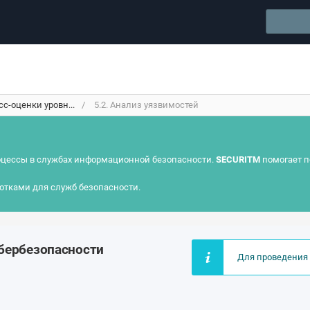
с-оценки уровн...
5.2. Анализ уязвимостей
цессы в службах информационной безопасности.
SECURITM
помогает п
отками для служб безопасности.
бербезопасности
Для проведения 