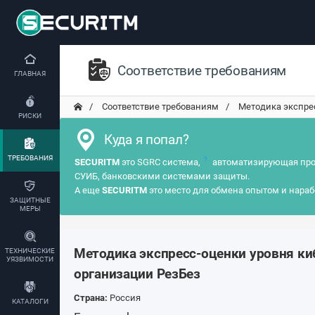
Соответствие требованиям
ГЛАВНАЯ
Соответствие требованиям
Методика экспрес
РИСКИ
Куда я попал?
ТРЕБОВАНИЯ
?
SECURITM
это SGRC система,
автоматизирующая про
СУИБ, банковскими системами защиты.
А еще
SECURITM
это место для обмена опытом и нараб
ЗАЩИТНЫЕ
МЕРЫ
Методика экспресс-оценки уровня ки
ТЕХНИЧЕСКИЕ
УЯЗВИМОСТИ
организации РезБез
Страна:
Россия
КАТАЛОГИ